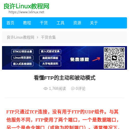
首页
教程
干货
工具
资源
关于
良许Linux教程网
干货合集
看懂FTP的主动和被动模式
1,768
阅读
0
评论
FTP只通过TCP连接，没有用于FTP的UDP组件。与其
他服务不同，FTP使用了两个端口，一个是数据端口，
另一个是命令端口（或称为控制端口）。通常情况下，