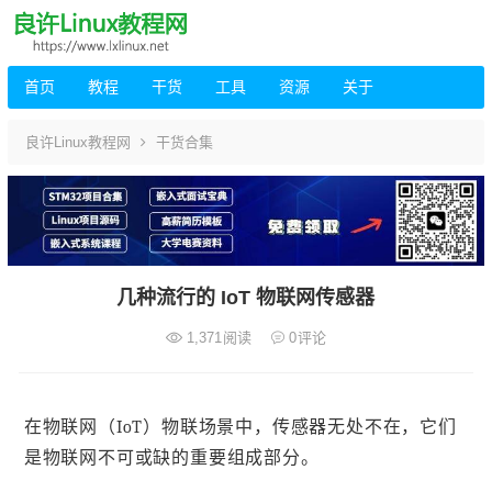
首页
教程
干货
工具
资源
关于
良许Linux教程网
干货合集
几种流行的 IoT 物联网传感器
1,371
阅读
0
评论
在物联网（IoT）物联场景中，传感器无处不在，它们
是物联网不可或缺的重要组成部分。