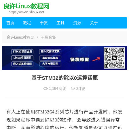
首页
教程
干货
工具
资源
关于
良许Linux教程网
干货合集
基于STM32的除以0运算话题
1,194
阅读
0
评论
有人正在使用STM32G4系列芯片进行产品开发时，他发
现如果程序中遇到除以0的操作，会导致进入错误异常
中断，从而影响程序的运行。他想知道是否可以通过设