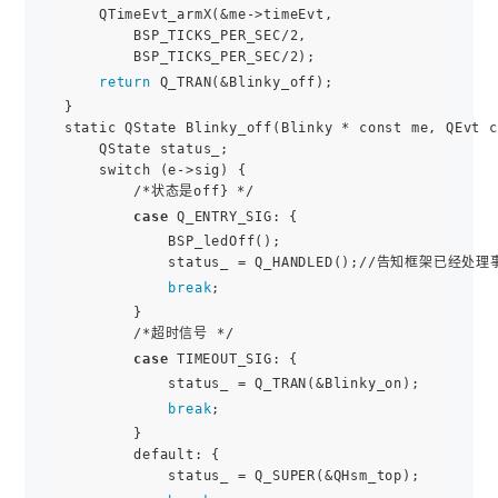
    QTimeEvt_armX(&me->timeEvt,

        BSP_TICKS_PER_SEC/2,

        BSP_TICKS_PER_SEC/2);

return
 Q_TRAN(&Blinky_off);

}

static QState Blinky_off(Blinky * const me, QEvt c
    QState status_;

    switch (e->sig) {

        /*状态是off} */

case
 Q_ENTRY_SIG: {

            BSP_ledOff();

            status_ = Q_HANDLED();//告知框架已
break
;

        }

        /*超时信号 */

case
 TIMEOUT_SIG: {

            status_ = Q_TRAN(&Blinky_on);

break
;

        }

        default: {

            status_ = Q_SUPER(&QHsm_top);
