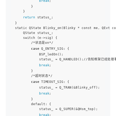
break
;

        }

    }

return
 status_;

}

static QState Blinky_on(Blinky * const me, QEvt co
    QState status_;

    switch (e->sig) {

        /*状态是on*/

case
 Q_ENTRY_SIG: {

            BSP_ledOn();

            status_ = Q_HANDLED();//告知框架已
break
;

        }

        /*超时状态*/

case
 TIMEOUT_SIG: {

            status_ = Q_TRAN(&Blinky_off);

break
;

        }

        default: {

            status_ = Q_SUPER(&QHsm_top);

break
;
