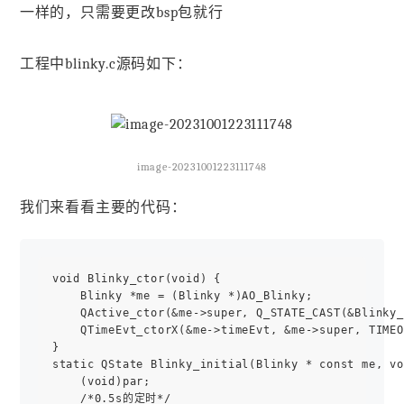
一样的，只需要更改bsp包就行
工程中blinky.c源码如下：
image-20231001223111748
我们来看看主要的代码：
void Blinky_ctor(void) {

    Blinky *me = (Blinky *)AO_Blinky;

    QActive_ctor(&me->super, Q_STATE_CAST(&Blinky_
    QTimeEvt_ctorX(&me->timeEvt, &me->super, TIMEO
}

static QState Blinky_initial(Blinky * const me, vo
    (void)par;

    /*0.5s的定时*/
