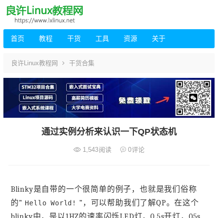
首页
教程
干货
工具
资源
关于
良许Linux教程网
干货合集
通过实例分析来认识一下QP状态机
1,543
阅读
0
评论
Blinky是自带的一个很简单的例子，也就是我们俗称
的”
”，可以帮助我们了解QP。在这个
Hello World!
blinky中，是以1HZ的速率闪烁LED灯，0.5s开灯，05s