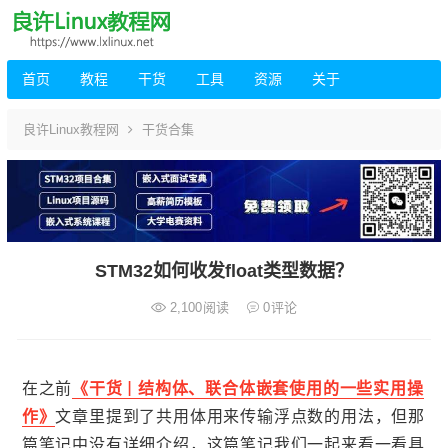
首页
教程
干货
工具
资源
关于
良许Linux教程网
干货合集
STM32如何收发float类型数据？
2,100
阅读
0
评论
在之前
《干货 | 结构体、联合体嵌套使用的一些实用操
作》
文章里提到了共用体用来传输浮点数的用法，但那
篇笔记中没有详细介绍，这篇笔记我们一起来看一看具