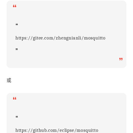
“
❝
https://gitee.com/zhengnianli/mosquitto
❞
”
或
“
❝
https://github.com/eclipse/mosquitto