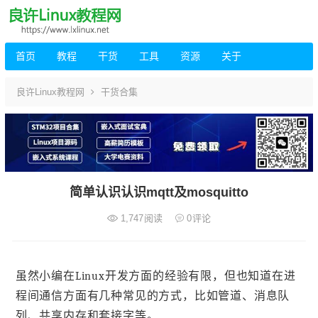
首页
教程
干货
工具
资源
关于
良许Linux教程网
干货合集
简单认识认识mqtt及mosquitto
1,747
阅读
0
评论
虽然小编在Linux开发方面的经验有限，但也知道在进
程间通信方面有几种常见的方式，比如管道、消息队
列、共享内存和套接字等。