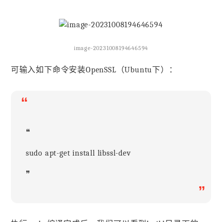
image-20231008194646594
可输入如下命令安装OpenSSL（Ubuntu下）：
“
❝
sudo apt-get install libssl-dev
❞
”