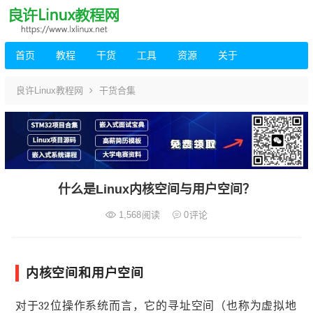
首页
教程
干货
工具
资源
关于
良许Linux教程网
干货合集
什么是Linux内核空间与用户空间？
1,568
阅读
0
评论
内核空间和用户空间
对于32位操作系统而言，它的寻址空间（也称为虚拟地