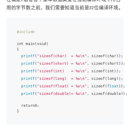
用的字节数之前，我们需要知道当前是32位编译环境。
#include 
int main(void)

{

printf
(
"sizeof(char)  = %u\n"
, sizeof(char));

printf
(
"sizeof(short) = %u\n"
, sizeof(short));

printf
(
"sizeof(int)   = %u\n"
, sizeof(int));

printf
(
"sizeof(long)  = %u\n"
, sizeof(long));

printf
(
"sizeof(float) = %u\n"
, sizeof(
float
));

printf
(
"sizeof(double)= %u\n"
, sizeof(double));

  return0;
