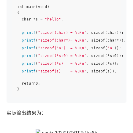
int main(void)

{

  char *s = 
"hello"
;

printf
(
"sizeof(char) = %u\n"
, sizeof(char));

printf
(
"sizeof(char*)= %u\n"
, sizeof(char*));

printf
(
"sizeof('a')  = %u\n"
, sizeof(
'a'
));

printf
(
"sizeof(*s+0) = %u\n"
, sizeof(*s+0));

printf
(
"sizeof(*s)   = %u\n"
, sizeof(*s));

printf
(
"sizeof(s)    = %u\n"
, sizeof(s));

  return0;

实际输出结果为：