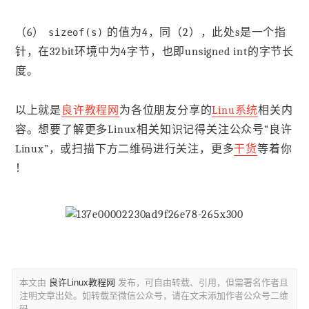
（6）
的值为4，同（2），此处s是一个指
sizeof(s)
针，在32bit环境中为4字节，也即unsigned int的字节长
度。
以上就是
良许教程网
为各位朋友分享的
Linu系统
相关内
容。想要了解更多Linux相关知识记得关注公众号“良许
Linux”，或扫描下方二维码进行关注，更多
干货
等着你
！
本文由
良许Linux教程网
发布，可自由转载、引用，但需署名作者且
注明文章出处。如转载至微信公众号，请在文末添加作者公众号二维
码。