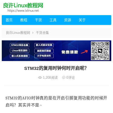
首页
教程
干货
工具
资源
关于
良许Linux教程网
干货合集
STM32的复用时钟何时开启呢？
1,208
阅读
0
评论
STM32的AFIO时钟真的是在开启引脚复用功能的时候开
启吗？其实并不是~