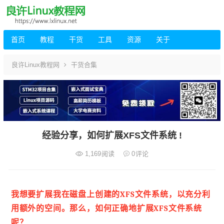
首页
教程
干货
工具
资源
关于
良许Linux教程网
干货合集
经验分享，如何扩展XFS文件系统 !
1,169
阅读
0
评论
我想要扩展我在磁盘上创建的XFS文件系统，以充分利
用额外的空间。那么，如何正确地扩展XFS文件系统
呢？