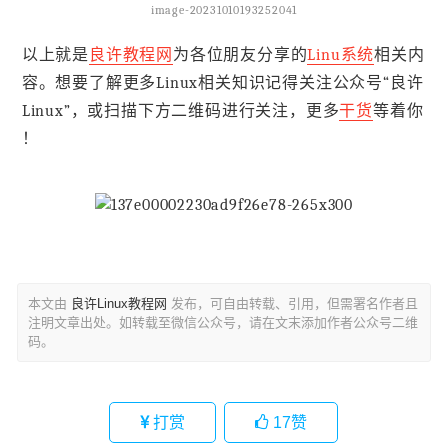
image-20231010193252041
以上就是
良许教程网
为各位朋友分享的
Linu系统
相关内
容。想要了解更多Linux相关知识记得关注公众号“良许
Linux”，或扫描下方二维码进行关注，更多
干货
等着你
！
本文由
良许Linux教程网
发布，可自由转载、引用，但需署名作者且
注明文章出处。如转载至微信公众号，请在文末添加作者公众号二维
码。
打赏
17
赞