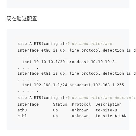
现在验证配置:
site-A-RTR(config-if)
# do show interface
Interface eth0 is up, line protocol detection is d
. . . . .

  inet 10.10.10.1/30 broadcast 10.10.10.3

. . . . .

Interface eth1 is up, line protocol detection is d
. . . . .

  inet 192.168.1.1/24 broadcast 192.168.1.255

. . . . .

site-A-RTR(config-if)
# do show interface descripti
Interface      Status  Protocol  Description

eth0           up      unknown   to-site-B
