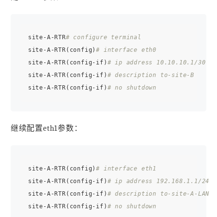
site-A-RTR
# configure terminal
site-A-RTR(config)
# interface eth0
site-A-RTR(config-if)
# ip address 10.10.10.1/30
site-A-RTR(config-if)
# description to-site-B
site-A-RTR(config-if)
# no shutdown
继续配置eth1参数：
site-A-RTR(config)
# interface eth1
site-A-RTR(config-if)
# ip address 192.168.1.1/24
site-A-RTR(config-if)
# description to-site-A-LAN
site-A-RTR(config-if)
# no shutdown