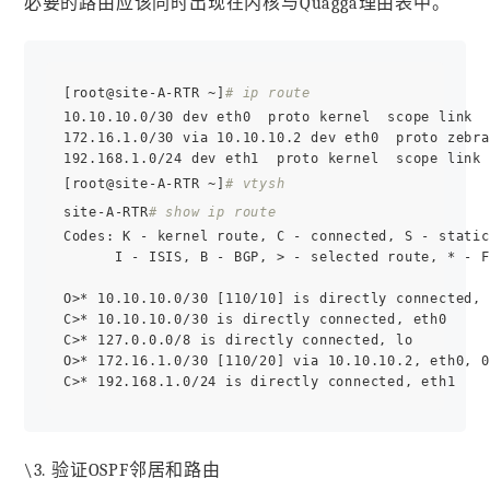
必要的路由应该同时出现在内核与Quagga理由表中。
[root@site-A-RTR ~]
# ip route
10.10.10.0/30 dev eth0  proto kernel  scope link  
172.16.1.0/30 via 10.10.10.2 dev eth0  proto zebra
192.168.1.0/24 dev eth1  proto kernel  scope link 
[root@site-A-RTR ~]
# vtysh
site-A-RTR
# show ip route
Codes: K - kernel route, C - connected, S - static
      I - ISIS, B - BGP, > - selected route, * - F
O>* 10.10.10.0/30 [110/10] is directly connected, 
C>* 10.10.10.0/30 is directly connected, eth0

C>* 127.0.0.0/8 is directly connected, lo

O>* 172.16.1.0/30 [110/20] via 10.10.10.2, eth0, 0
\3. 验证OSPF邻居和路由