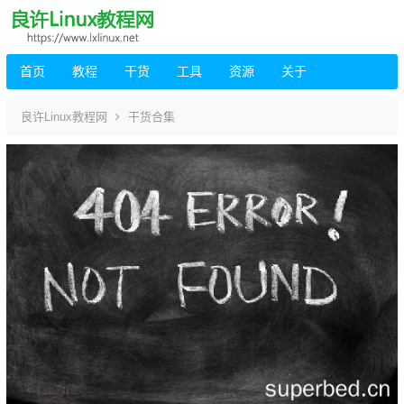
首页
教程
干货
工具
资源
关于
良许Linux教程网
干货合集