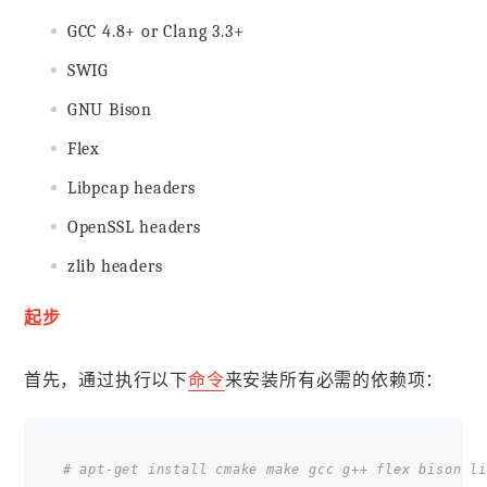
GCC 4.8+ or Clang 3.3+
SWIG
GNU Bison
Flex
Libpcap headers
OpenSSL headers
zlib headers
起步
首先，通过执行以下
命令
来安装所有必需的依赖项：
# apt-get install cmake make gcc g++ flex bison li