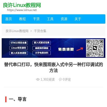
首页
教程
干货
工具
资源
关于
良许Linux教程网
干货合集
替代串口打印，快来围观嵌入式中另一种打印调试的
方法
1,302
阅读
0
评论
一、导言