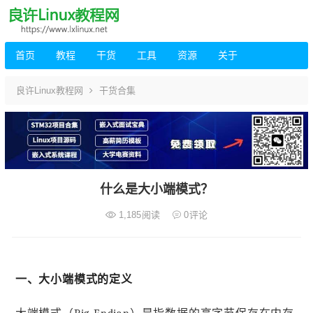
首页
教程
干货
工具
资源
关于
良许Linux教程网
干货合集
什么是大小端模式？
1,185
阅读
0
评论
一、大小端模式的定义