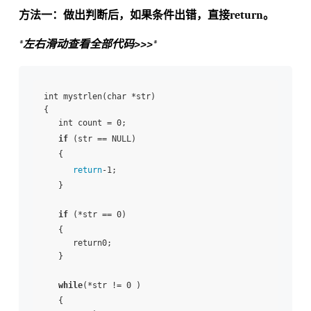
方法一：做出判断后，如果条件出错，直接return。
*左右滑动查看全部代码>>>*
int mystrlen(char *str)

{

   int count = 0;

if
 (str == NULL)

   {

return
-1;

   }

if
 (*str == 0)

   {

      return0;

   }

while
(*str != 0 )

   {
