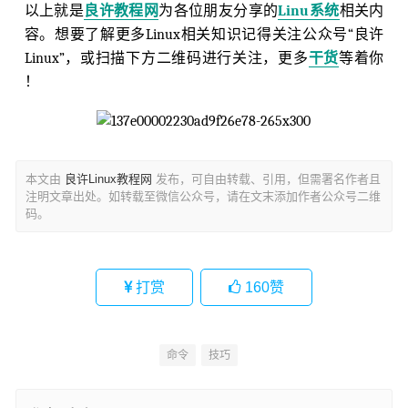
以上就是
良许教程网
为各位朋友分享的
Linu系统
相关内
容。想要了解更多Linux相关知识记得关注公众号“良许
Linux”，或扫描下方二维码进行关注，更多
干货
等着你
！
本文由
良许Linux教程网
发布，可自由转载、引用，但需署名作者且
注明文章出处。如转载至微信公众号，请在文末添加作者公众号二维
码。
打赏
160
赞
命令
技巧