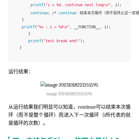
printf
(
"i = %d, continue next loop\n"
, i);

continue
; /* 
continue
：结束本次循环（而不是终止这一层循环
 }

printf
(
"%s : i = %d\n"
, __FUNCTION__, i);

    }

printf
(
"test break end!"
);

运行结果：
image-20231018221251595
从运行结果我们明显可以知道，continue可以结束本次循
环（而不是整个循环）而进入下一次循环（i所代表的就
是循环的次数）。