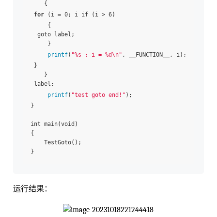
    {

for
 (i = 0; i if (i > 6)

     {

  goto label;

     }

printf
(
"%s : i = %d\n"
, __FUNCTION__, i);

 }

    }

 label:

printf
(
"test goto end!"
);

}

int main(void)

{

    TestGoto();

运行结果：