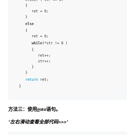
   {

      ret = 0;

   }

else
   {

      ret = 0;

while
(*str != 0 )

      {

         ret++;

         str++;

      }

   }

return
 ret;

方法三：使用goto语句。
*左右滑动查看全部代码>>>*