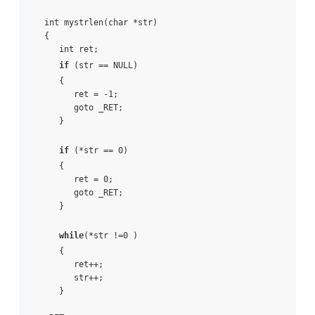
int mystrlen(char *str)

{

   int ret;

if
 (str == NULL)

   {

      ret = -1;

      goto _RET;

   }

if
 (*str == 0)

   {

      ret = 0;

      goto _RET;

   }

while
(*str !=0 )

   {

      ret++;

      str++;

   }
