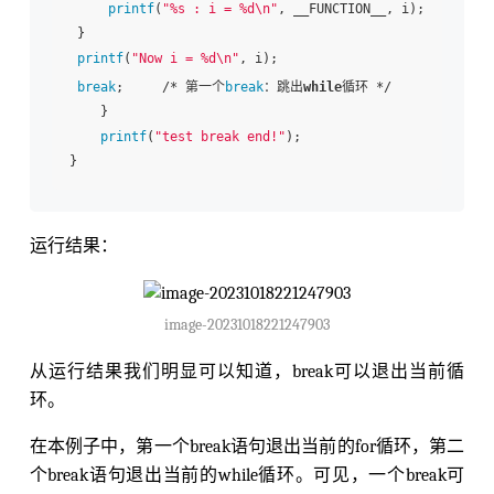
printf
(
"%s : i = %d\n"
, __FUNCTION__, i);

 }

printf
(
"Now i = %d\n"
, i);

break
;     /* 第一个
break
：跳出
while
循环 */

    }

printf
(
"test break end!"
);

运行结果：
image-20231018221247903
从运行结果我们明显可以知道，break可以退出当前循
环。
在本例子中，第一个break语句退出当前的for循环，第二
个break语句退出当前的while循环。可见，一个break可