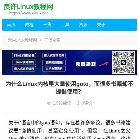
首页
教程
干货
工具
资源
关于
良许Linux教程网
干货合集
为什么Linux内核里大量使用goto，而很多书籍却不
提倡使用？
1,593
阅读
0
评论
关于C语言中的goto语句，存在着许多争议，很多书籍建
议要“谨慎使用，甚至避免使用”。但是，在Linux之父
Linus的实践中，他在Linux中广泛使用了goto语句，这也