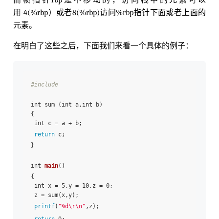
而帧指针rbp是不移动的，访问栈中的元素可以
用-4(%rbp）或者8(%rbp)访问%rbp指针下面或者上面的
元素。
在明白了这些之后，下面我们来看一个具体的例子：
#include 
int sum (int a,int b)

{

 int c = a + b;

return
 c;

}

int 
main
()

{

 int x = 5,y = 10,z = 0;

 z = sum(x,y);

printf
(
"%d\r\n"
,z);
