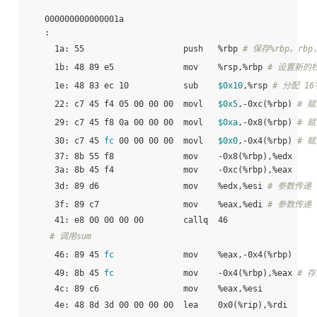
000000000000001a 
:

  1a: 55                    push   %rbp 
# 保存%rbp。rb
  1b: 48 89 e5              mov    %rsp,%rbp 
# 设置新的
  1e: 48 83 ec 10           sub    
$0x10
,%rsp 
# 分配 16
  22: c7 45 f4 05 00 00 00  movl   
$0x5
,-0xc(%rbp) 
# 
  29: c7 45 f8 0a 00 00 00  movl   
$0xa
,-0x8(%rbp) 
# 
  30: c7 45 
fc
 00 00 00 00  movl   
$0x0
,-0x4(%rbp) 
# 
  37: 8b 55 f8              mov    -0x8(%rbp),%edx  

  3a: 8b 45 f4              mov    -0xc(%rbp),%eax 

  3d: 89 d6                 mov    %edx,%esi 
# 参数传递
  3f: 89 c7                 mov    %eax,%edi 
# 参数传递
  41: e8 00 00 00 00        callq  46 
# 调用sum
  46: 89 45 
fc
              mov    %eax,-0x4(%rbp) 

  49: 8b 45 
fc
              mov    -0x4(%rbp),%eax 
# 
  4c: 89 c6                 mov    %eax,%esi

  4e: 48 8d 3d 00 00 00 00  lea    0x0(%rip),%rdi      