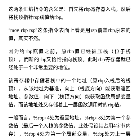
这两条汇编指令的含义是：首先将rbp寄存器入栈，然后
将栈顶指针rsp赋值给rbp。
“mov rbp rsp”这条指令表面上看是用rsp覆盖rbp原来的
值，其实不然。
因为给rbp赋值之前，原rbp值已经被压栈（位于栈
顶），而新的rbp又恰恰指向栈顶。此时rbp寄存器就已
经处于一个非常重要的地位。
该寄存器中存储着栈中的一个地址（原rbp入栈后的栈
顶），从该地址为基准，向上（栈底方向）能获取返回
地址、参数值，向下（栈顶方向）能获取函数局部变量
值，而该地址处又存储着上一层函数调用时的rbp值。
一般而言，%rbp+4处为返回地址，%rbp+8处为第一个参
数值（最后一个入栈的参数值，此处假设其占用4字节内
存），%rbp-4处为第一个局部变量，%rbp处为上一层