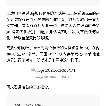
上述指令通过rbp加偏移量的方式将main传递给sum的两
个参数保存在当前栈帧的合适位置，然后又取出来放入
寄存器，看着有点儿多此一举，这是因为在编译时未给
gcc指定优化级别，而gcc编译程序时，默认不做任何优
化，所以看起来比较啰嗦。
需要说明的是，sum的两个参数和返回值都是int，在内
存中只占4个字节，而图中每个栈内存单元按8字节地址
边界进行了对齐，所以才是下图中这个样子。
image-20231020205154141
再来看紧接着的三条指令。
add    %edx,%eax 
