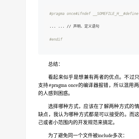
#pragma once
#ifndef __SOMEFILE_H__
#define
... ... // 声明、定义语句

#endif
总结：
看起来似乎是想兼有两者的优点。不过只要
支持#pragma once的编译器报错，所
的人感到困惑。
选择哪种方式，应该在了解两种方式的
缺点，我认为哪种方式都是可以接受的。而
己或者小范围内的开发规范来搞定。
为了避免同一个文件被include多次：