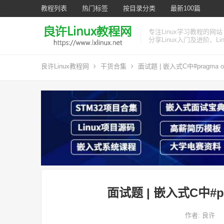
教程列表
热门标签
按目录分类
最新100篇
专注Linux学习教程的网站
分享Linux入门及进阶、L
良许Linux教程网
干货合集
面试题 | 嵌入式C中#pragma
面试题 | 嵌入式C中#p
作者:
良许