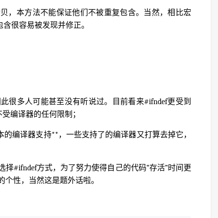
拷贝，本方法不能保证他们不被重复包含。当然，相比宏
包含很容易被发现并修正。
f之后，因此很多人可能甚至没有听说过。目前看来#ifndef更受到
持，不受编译器的任何限制；
些较老版本的编译器支持**，一些支持了的编译器又打算去掉它，
#ifndef方式，为了努力使得自己的代码“存活”时间更
的个性，当然这是题外话啦。