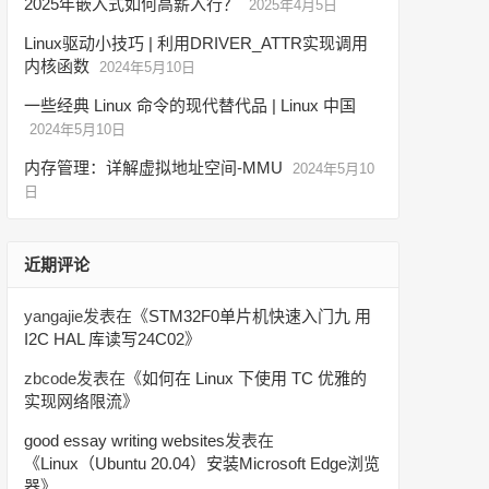
2025年嵌入式如何高薪入行？
2025年4月5日
Linux驱动小技巧 | 利用DRIVER_ATTR实现调用
内核函数
2024年5月10日
一些经典 Linux 命令的现代替代品 | Linux 中国
2024年5月10日
内存管理：详解虚拟地址空间-MMU
2024年5月10
日
近期评论
yangajie
发表在《
STM32F0单片机快速入门九 用
I2C HAL 库读写24C02
》
zbcode
发表在《
如何在 Linux 下使用 TC 优雅的
实现网络限流
》
good essay writing websites
发表在
《
Linux（Ubuntu 20.04）安装Microsoft Edge浏览
器
》