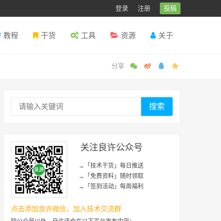
登录
注册
投稿
教程
干货
工具
资源
关于
搜索
关注良许公众号
→「技术干货」每日推送
→「免费资料」随时领取
→「签到活动」每周福利
点击添加良许微信，加入技术交流群