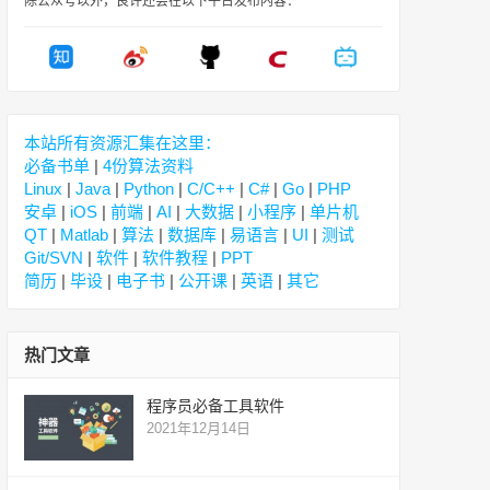
除公众号以外，良许还会在以下平台发布内容：
本站所有资源汇集在这里：
必备书单
|
4份算法资料
Linux
|
Java
|
Python
|
C/C++
|
C#
|
Go
|
PHP
安卓
|
iOS
|
前端
|
AI
|
大数据
|
小程序
|
单片机
QT
|
Matlab
|
算法
|
数据库
|
易语言
|
UI
|
测试
Git/SVN
|
软件
|
软件教程
|
PPT
简历
|
毕设
|
电子书
|
公开课
|
英语
|
其它
热门文章
程序员必备工具软件
2021年12月14日