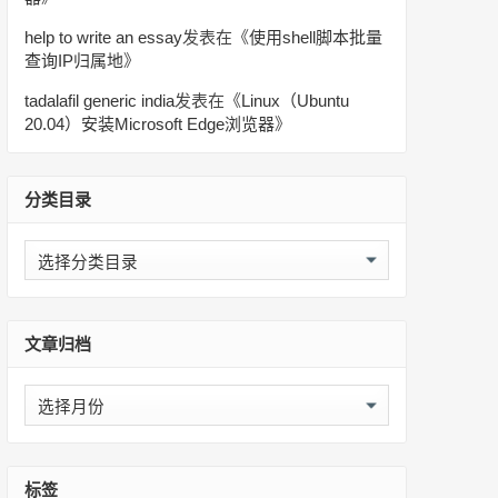
help to write an essay
发表在《
使用shell脚本批量
查询IP归属地
》
tadalafil generic india
发表在《
Linux（Ubuntu
20.04）安装Microsoft Edge浏览器
》
分类目录
分
类
目
录
文章归档
文
章
归
档
标签