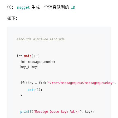
②：
生成一个消息队列的
msgget
ID
如下：
#include 
#include 
#include 
int 
main
() {

  int messagequeueid;

  key_t key;

if
((key = ftok(
"/root/messagequeue/messagequeuekey"
, 
exit
(1);

  }

printf
(
"Message Queue key: %d.\n"
, key);
