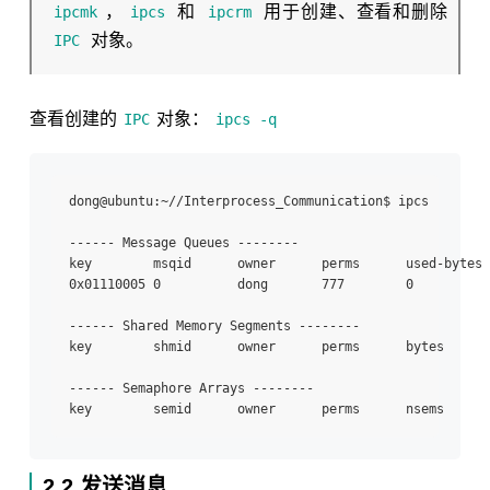
，
和
用于创建、查看和删除
ipcmk
ipcs
ipcrm
对象。
IPC
查看创建的
对象：
IPC
ipcs -q
dong@ubuntu:~//Interprocess_Communication$ ipcs 

------ Message Queues --------

key        msqid      owner      perms      used-bytes 
0x01110005 0          dong       777        0          
------ Shared Memory Segments --------

key        shmid      owner      perms      bytes      
------ Semaphore Arrays --------

2.2 发送消息