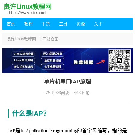
首页
教程
干货
工具
资源
关于
良许Linux教程网
干货合集
单片机串口IAP原理
1,003
阅读
0
评论
什么是IAP？
IAP是In Application Programming的首字母缩写，指的是