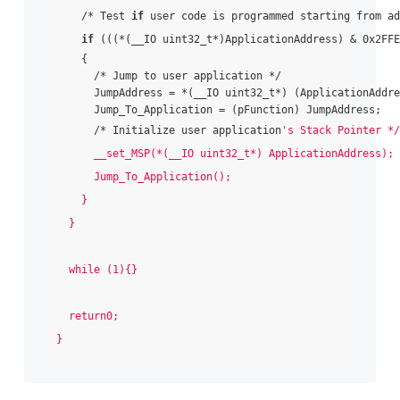
    /* Test 
if
 user code is programmed starting from ad
if
 (((*(__IO uint32_t*)ApplicationAddress) & 0x2FFE
    {

      /* Jump to user application */

      JumpAddress = *(__IO uint32_t*) (ApplicationAddre
      Jump_To_Application = (pFunction) JumpAddress;

      /* Initialize user application
's Stack Pointer */

      __set_MSP(*(__IO uint32_t*) ApplicationAddress);

      Jump_To_Application();

    }

  }

  while (1){}

  return0;
