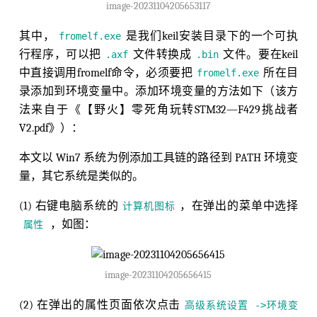
image-20231104205653117
其中，
是我们keil安装目录下的一个可执
fromelf.exe
行程序，可以把
文件转换成
文件。要在keil
.axf
.bin
中直接调用fromelf命令，必须要把
所在目
fromelf.exe
录添加到环境变量中。添加环境变量的方法如下（该方
法来自于《【野火】零死角玩转STM32—F429挑战者
V2.pdf》）：
本文以 Win7 系统为例添加工具链的路径到 PATH 环境变
量，其它系统是类似的。
(1) 右键电脑系统的
，在弹出的菜单中选择
计算机图标
，如图：
属性
image-20231104205656415
(2) 在弹出的属性页面依次点击
高级系统设置 ->环境变