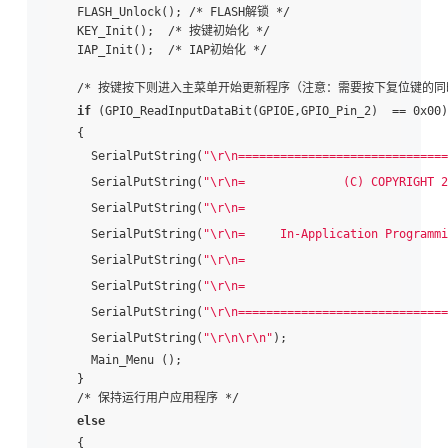
  FLASH_Unlock(); /* FLASH解锁 */

  KEY_Init();  /* 按键初始化 */

  IAP_Init();  /* IAP初始化 */

  /* 按键按下则进入主菜单开始更新程序（注意：需要按下复位键的同时
if
 (GPIO_ReadInputDataBit(GPIOE,GPIO_Pin_2)  == 0x00)

  {

    SerialPutString(
"\r\n==============================
    SerialPutString(
"\r\n=              (C) COPYRIGHT 2
    SerialPutString(
"\r\n=                             
    SerialPutString(
"\r\n=     In-Application Programmi
    SerialPutString(
"\r\n=                             
    SerialPutString(
"\r\n=                             
    SerialPutString(
"\r\n==============================
    SerialPutString(
"\r\n\r\n"
);

    Main_Menu ();

  }

  /* 保持运行用户应用程序 */

else
  {
