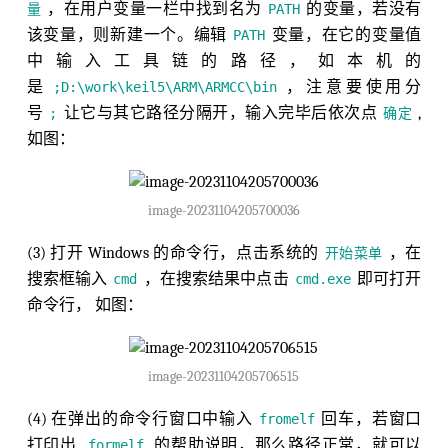
，在用户变量一栏中找到名为
的变量，若没有
量
PATH
该变量，则新建一个。编辑
变量，在它的变量值
PATH
中输入工具链的路径，如本机的
是
，注意要使用分
;D:\work\keil5\ARM\ARMCC\bin
号
让它与其它路径分隔开，输入完毕后依次点
,
;
确定
如图：
image-20231104205700036
(3) 打开 Windows 的命令行，点击系统的
，在
开始菜单
搜索框输入
，在搜索结果中点击
即可打开
cmd
cmd.exe
命令行， 如图：
image-20231104205706515
(4) 在弹出的命令行窗口中输入
回车，若窗口
fromelf
打印出
的帮助说明，那么路径正常，就可以
formelf