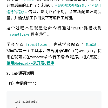
开始后面的工作了；若提示
不是内部名外部命令，也不是可
信息，说明路径不对，请重新配置环境变
运行的程序…
量，并确认该工作目录下有编译工具链。
这个过程本质就是让命令行通过“PATH”路径找到
程序运行 。
fromelf.exe
学会配置
，也就学会配置了
。
fromelf.exe
MinGW
MinGW是一个工具集，包含编译C与C++的gcc、g++，使
用它就可以在Windows命令行下编译C程序。相关笔记：
使用Notepad++来开发C程序
3、IAP源码说明
（1）主函数****：
int main(void)

{
