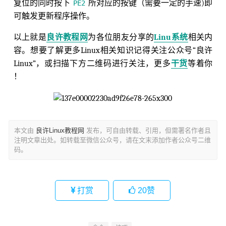
复位的同时按下
所对应的按键（需要一定的手速)即
PE2
可触发更新程序操作。
以上就是
良许教程网
为各位朋友分享的
Linu系统
相关内
容。想要了解更多Linux相关知识记得关注公众号“良许
Linux”，或扫描下方二维码进行关注，更多
干货
等着你
！
本文由
良许Linux教程网
发布，可自由转载、引用，但需署名作者且
注明文章出处。如转载至微信公众号，请在文末添加作者公众号二维
码。
打赏
20
赞