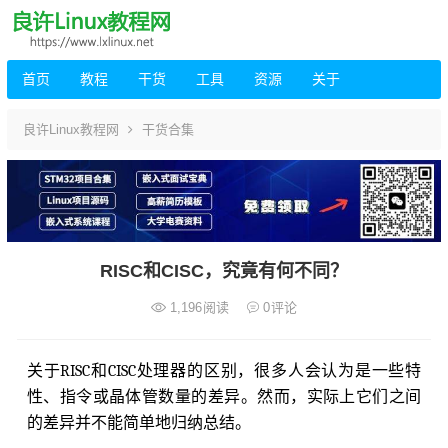
首页
教程
干货
工具
资源
关于
良许Linux教程网
干货合集
RISC和CISC，究竟有何不同？
1,196
阅读
0
评论
关于RISC和CISC处理器的区别，很多人会认为是一些特
性、指令或晶体管数量的差异。然而，实际上它们之间
的差异并不能简单地归纳总结。