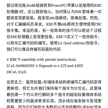
我记得当我从68k组装转到PowerPC(苹果以前使用的RISC
处理器)时，这让我很恼火。当时我认为RISC意味着一切
都将变得更容易。我发现x86很麻烦，很难处理。然而，
对于汇编编码员来说，RISC不像68k那样方便地使用CISC
指令集。幸运的是，有一些简单的技巧可以使这个过程
在RISC处理器上变得更容易。RISC-V定义了一些伪指令，
以简化汇编代码的编写。使用LA (load address)伪指令，
我们可以像这样编写前面的代码:
# RISC-V assembly with pseudo instructions
LI x3, 0x00042012 # Expands to a LUI and ADDI
LW x4, 0(x3)
总而言之：虽然加载/存储体系结构使编写汇编代码变得
更麻烦，但它允许我们保持每个指令为32位长。这意味
着创建一个可以并行解码多个指令的超标标量微体系结
构需要更少的晶体管来实现。流水线化每条指令变得更
容易，因为它们中的大多数可以适合经典的5步RISC流水