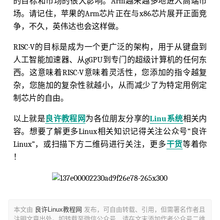
的目标和市场的很大影响。Arm越来越多地进入高端市
场。请记住，苹果的Arm芯片正在与x86芯片展开正面竞
争，不久，英伟达也会这样做。
RISC-V的目标是成为一个更广泛的架构，用于从键盘到
人工智能加速器、从gGPU到专门的超级计算机的任何东
西。这意味着RISC-V意味着灵活性，您添加的指令越复
杂，您施加的复杂性就越小，从而减少了为特定用例定
制芯片的自由。
以上就是
良许教程网
为各位朋友分享的
Linu系统
相关内
容。想要了解更多Linux相关知识记得关注公众号“良许
Linux”，或扫描下方二维码进行关注，更多
干货
等着你
！
本文由
良许Linux教程网
发布，可自由转载、引用，但需署名作者且
注明文章出处。如转载至微信公众号，请在文末添加作者公众号二维