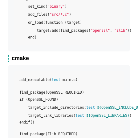
    set_kind(
"binary"
)

    add_files(
"src/*.c"
)

    on_load(
function
 (target)

        target:add(find_packages(
"openssl"
, 
"zlib"
))

cmake
add_executable(
test
 main.c)

if
 (OpenSSL_FOUND)

    target_include_directories(
test
${OpenSSL_INCLUDE_D
    target_link_libraries(
test
${OpenSSL_LIBRARIES}
)

endif() 
