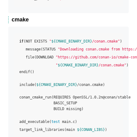
cmake
if
(NOT EXISTS 
"
${CMAKE_BINARY_DIR}
/conan.cmake"
)

   message(STATUS 
"Downloading conan.cmake from https:/
   file(DOWNLOAD 
"https://github.com/conan-io/cmake-con
"
${CMAKE_BINARY_DIR}
/conan.cmake"
)

endif()

include(
${CMAKE_BINARY_DIR}
/conan.cmake)

conan_cmake_run(REQUIRES OpenSSL/1.0.2n@conan/stable

                BASIC_SETUP 

                BUILD missing)

add_executable(
test
 main.c)

target_link_libraries(main 
${CONAN_LIBS}