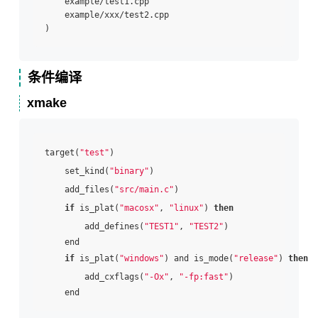
    example/test1.cpp

    example/xxx/test2.cpp

条件编译
xmake
target(
"test"
)

    set_kind(
"binary"
)

    add_files(
"src/main.c"
)

if
 is_plat(
"macosx"
, 
"linux"
) 
then
        add_defines(
"TEST1"
, 
"TEST2"
)

    end

if
 is_plat(
"windows"
) and is_mode(
"release"
) 
then
        add_cxflags(
"-Ox"
, 
"-fp:fast"
)
