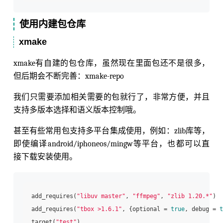
使用内建包仓库
xmake
xmake有自建的包仓库，虽然现在里面包还不是很多，
但后期会不断完善：xmake-repo
我们只需要添加相关需要的包就行了，非常方便，并且
支持多版本选择和语义版本控制哦。
甚至有些常用包支持多平台集成使用，例如：zlib库等，
即使编译android/iphoneos/mingw等平台，也都可以直
接下载安装使用。
add_requires(
"libuv master"
, 
"ffmpeg"
, 
"zlib 1.20.*"
)

add_requires(
"tbox >1.6.1"
, {optional = 
true
, debug = 
t
target(
"test"
)
