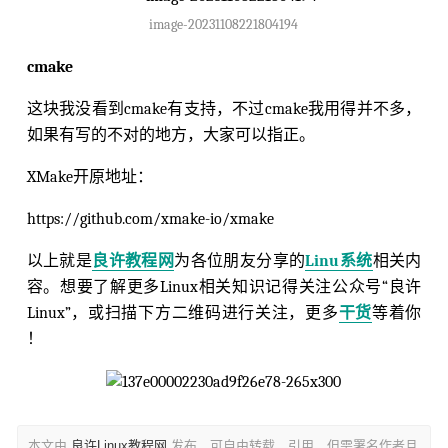
image-20231108221804194
cmake
这块我没看到cmake有支持，不过cmake我用得并不多，
如果有写的不对的地方，大家可以指正。
XMake开原地址：
https://github.com/xmake-io/xmake
以上就是
良许教程网
为各位朋友分享的
Linu系统
相关内
容。想要了解更多Linux相关知识记得关注公众号“良许
Linux”，或扫描下方二维码进行关注，更多
干货
等着你
！
本文由
良许Linux教程网
发布，可自由转载、引用，但需署名作者且