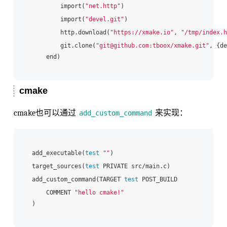
        import(
"net.http"
)

        import(
"devel.git"
)

        http.download(
"https://xmake.io"
, 
"/tmp/index.h
        git.clone(
"git@github.com:tboox/xmake.git"
, {de
cmake
cmake也可以通过
来实现：
add_custom_command
add_executable(
test
""
)

target_sources(
test
 PRIVATE src/main.c)

add_custom_command(TARGET 
test
 POST_BUILD

    COMMENT 
"hello cmake!"