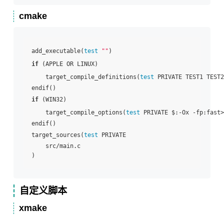
cmake
add_executable(
test
""
if
 (APPLE OR LINUX)

    target_compile_definitions(
test
 PRIVATE TEST1 TEST2
if
 (WIN32)

    target_compile_options(
test
 PRIVATE $:-Ox -fp:fast>)
endif()

target_sources(
test
 PRIVATE

    src/main.c

自定义脚本
xmake