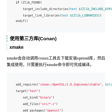
if
 (Zlib_FOUND)

    target_include_directories(
test
${Zlib_INCLUDE_DIRS
    target_link_libraries(
test
${Zlib_LIBRARIES}
)

使用第三方库(Conan)
xmake
xmake会自动调用conan工具去下载安装openssl库，然后
集成使用，只需要执行xmake命令即可完成编译。
add_requires(
"conan::OpenSSL/1.0.2n@conan/stable"
, {
ali
target(
"test"
)

    set_kind(
"binary"
)

    add_files(
"src/*.c"
)

    add_packages(
"openssl"