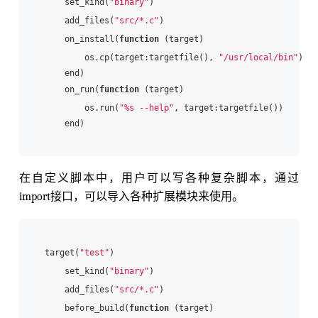
    set_kind(
"binary"
)

    add_files(
"src/*.c"
)

    on_install(
function
 (target)

        os.cp(target:targetfile(), 
"/usr/local/bin"
)

    end)

    on_run(
function
 (target)

        os.run(
"%s --help"
, target:targetfile())

在自定义脚本中，用户可以写各种复杂脚本，通过
import接口，可以导入各种扩展模块来使用。
target(
"test"
)

    set_kind(
"binary"
)

    add_files(
"src/*.c"
)

    before_build(
function
 (target)
