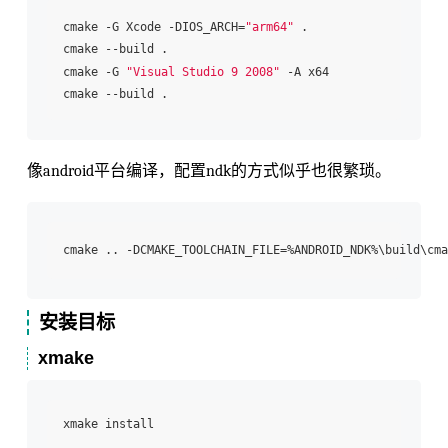
cmake -G Xcode -DIOS_ARCH=
"arm64"
 .

cmake --build .

cmake -G 
"Visual Studio 9 2008"
 -A x64

像android平台编译，配置ndk的方式似乎也很繁琐。
cmake .. -DCMAKE_TOOLCHAIN_FILE=%ANDROID_NDK%\build\cma
安装目标
xmake