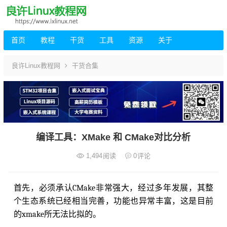
首页
教程
干货
工具
资源
关于
良许Linux教程网
干货合集
编译工具：XMake 和 CMake对比分析
1,494
阅读
0
评论
首先，必须承认CMake非常强大，经过多年发展，其整
个生态系统已经相当完善，功能也异常丰富，这是目前
的xmake所无法比拟的。