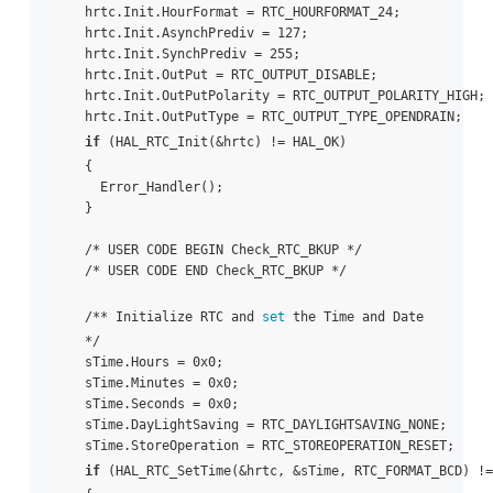
  hrtc.Init.HourFormat = RTC_HOURFORMAT_24;

  hrtc.Init.AsynchPrediv = 127;

  hrtc.Init.SynchPrediv = 255;

  hrtc.Init.OutPut = RTC_OUTPUT_DISABLE;

  hrtc.Init.OutPutPolarity = RTC_OUTPUT_POLARITY_HIGH;

  hrtc.Init.OutPutType = RTC_OUTPUT_TYPE_OPENDRAIN;

if
 (HAL_RTC_Init(&hrtc) != HAL_OK)

  {

    Error_Handler();

  }

  /* USER CODE BEGIN Check_RTC_BKUP */

  /* USER CODE END Check_RTC_BKUP */

  /** Initialize RTC and 
set
 the Time and Date 

  */

  sTime.Hours = 0x0;

  sTime.Minutes = 0x0;

  sTime.Seconds = 0x0;

  sTime.DayLightSaving = RTC_DAYLIGHTSAVING_NONE;

  sTime.StoreOperation = RTC_STOREOPERATION_RESET;

if
 (HAL_RTC_SetTime(&hrtc, &sTime, RTC_FORMAT_BCD) !=