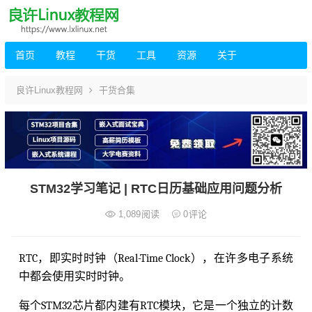
首页
教程
干货
工具
资源
关于
良许Linux教程网
干货合集
STM32学习笔记 | RTC日历基础应用问题分析
1,089
阅读
0
评论
RTC，即实时时钟（Real-Time Clock），在许多电子系统
中都会使用实时时钟。
每个STM32芯片都内建有RTC模块，它是一个独立的计数