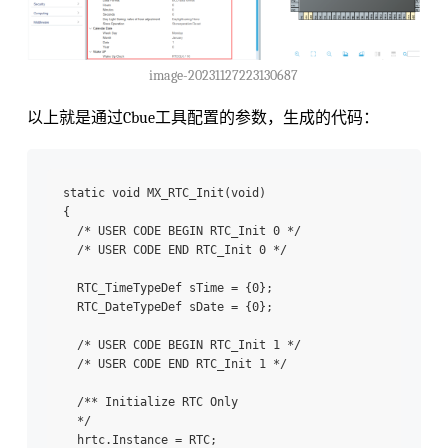
image-20231127223130687
以上就是通过Cbue工具配置的参数，生成的代码：
static void MX_RTC_Init(void)

{

  /* USER CODE BEGIN RTC_Init 0 */

  /* USER CODE END RTC_Init 0 */

  RTC_TimeTypeDef sTime = {0};

  RTC_DateTypeDef sDate = {0};

  /* USER CODE BEGIN RTC_Init 1 */

  /* USER CODE END RTC_Init 1 */

  /** Initialize RTC Only 

  */

  hrtc.Instance = RTC;
