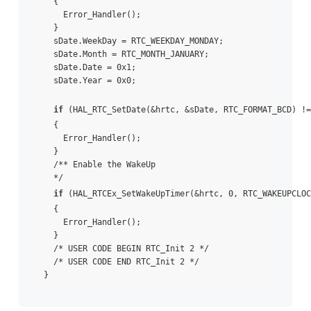
  {

    Error_Handler();

  }

  sDate.WeekDay = RTC_WEEKDAY_MONDAY;

  sDate.Month = RTC_MONTH_JANUARY;

  sDate.Date = 0x1;

  sDate.Year = 0x0;

if
 (HAL_RTC_SetDate(&hrtc, &sDate, RTC_FORMAT_BCD) !=
  {

    Error_Handler();

  }

  /** Enable the WakeUp 

  */

if
 (HAL_RTCEx_SetWakeUpTimer(&hrtc, 0, RTC_WAKEUPCLOC
  {

    Error_Handler();

  }

  /* USER CODE BEGIN RTC_Init 2 */

  /* USER CODE END RTC_Init 2 */
