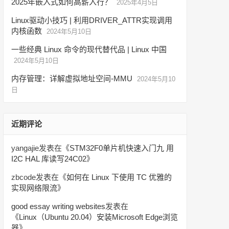
2025年嵌入式如何高薪入行？
2025年4月5日
Linux驱动小技巧 | 利用DRIVER_ATTR实现调用
内核函数
2024年5月10日
一些经典 Linux 命令的现代替代品 | Linux 中国
2024年5月10日
内存管理：详解虚拟地址空间-MMU
2024年5月10
日
近期评论
yangajie
发表在《
STM32F0单片机快速入门九 用
I2C HAL 库读写24C02
》
zbcode
发表在《
如何在 Linux 下使用 TC 优雅的
实现网络限流
》
good essay writing websites
发表在
《
Linux（Ubuntu 20.04）安装Microsoft Edge浏览
器
》