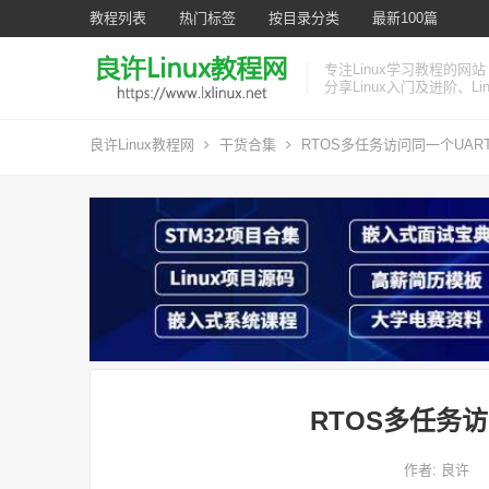
教程列表
热门标签
按目录分类
最新100篇
专注Linux学习教程的网站
分享Linux入门及进阶、L
良许Linux教程网
干货合集
RTOS多任务访问同一个UAR
RTOS多任务
作者:
良许