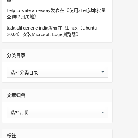
help to write an essay
发表在《
使用shell脚本批量
查询IP归属地
》
tadalafil generic india
发表在《
Linux（Ubuntu
20.04）安装Microsoft Edge浏览器
》
分类目录
分
类
目
录
文章归档
文
章
归
档
标签