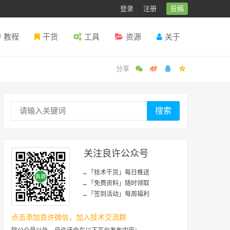
登录
注册
投稿
教程
干货
工具
资源
关于
搜索
关注良许公众号
→「技术干货」每日推送
→「免费资料」随时领取
→「签到活动」每周福利
点击添加良许微信，加入技术交流群