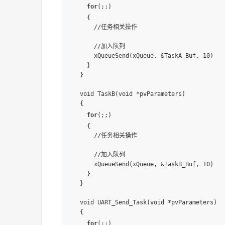
for
(;;)

  {

    //任务相关操作

    //加入队列

    xQueueSend(xQueue, &TaskA_Buf, 10)

  }

}

void TaskB(void *pvParameters)

{

for
(;;)

  {

    //任务相关操作

    //加入队列

    xQueueSend(xQueue, &TaskB_Buf, 10)

  }

}

void UART_Send_Task(void *pvParameters)

{

for
(;;)
