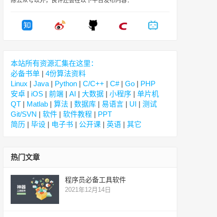
除公众号以外，良许还会在以下平台发布内容：
本站所有资源汇集在这里：
必备书单
|
4份算法资料
Linux
|
Java
|
Python
|
C/C++
|
C#
|
Go
|
PHP
安卓
|
iOS
|
前端
|
AI
|
大数据
|
小程序
|
单片机
QT
|
Matlab
|
算法
|
数据库
|
易语言
|
UI
|
测试
Git/SVN
|
软件
|
软件教程
|
PPT
简历
|
毕设
|
电子书
|
公开课
|
英语
|
其它
热门文章
程序员必备工具软件
2021年12月14日