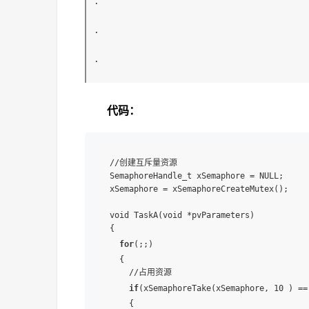
·
·
·
代码：
//创建互斥量资源

SemaphoreHandle_t xSemaphore = NULL;

xSemaphore = xSemaphoreCreateMutex();

void TaskA(void *pvParameters)

{

for
(;;)

  {

    //占用资源

if
(xSemaphoreTake(xSemaphore, 10 ) == 
    {
