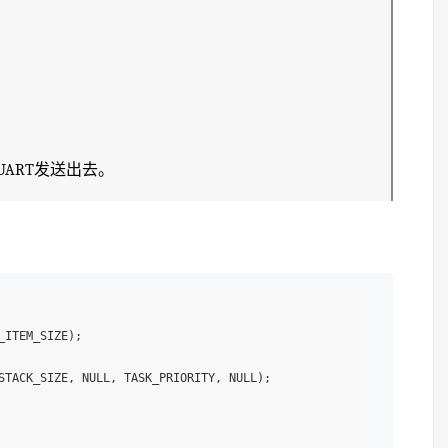
ART发送出去。
ITEM_SIZE);

STACK_SIZE, NULL, TASK_PRIORITY, NULL);
