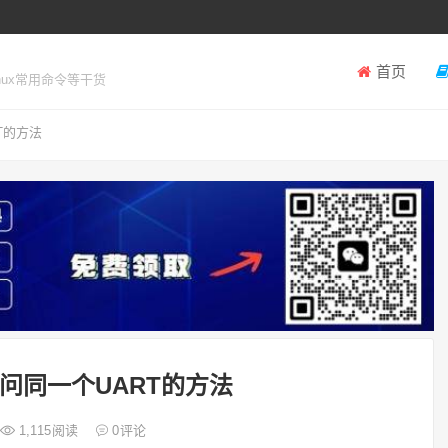
首页
inux常用命令等干货
T的方法
访问同一个UART的方法
1,115
阅读
0
评论