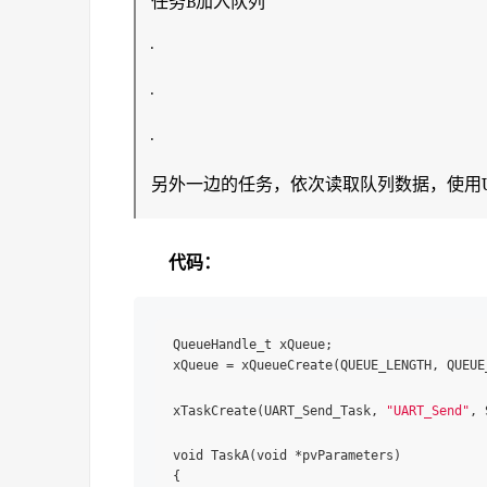
任务B加入队列
·
·
·
另外一边的任务，依次读取队列数据，使用U
代码：
QueueHandle_t xQueue;

xQueue = xQueueCreate(QUEUE_LENGTH, QUEUE_
xTaskCreate(UART_Send_Task, 
"UART_Send"
, 
void TaskA(void *pvParameters)

{
