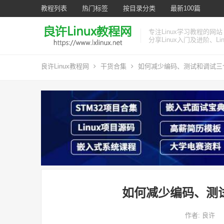
教程列表
热门标签
按目录分类
最新100篇
专注Linux学习教程的网站
分享Linux入门及进阶、L
良许Linux教程网
干货合集
如何减少编码、测试和调试三个
如何减少编码、测试
作者:
良许