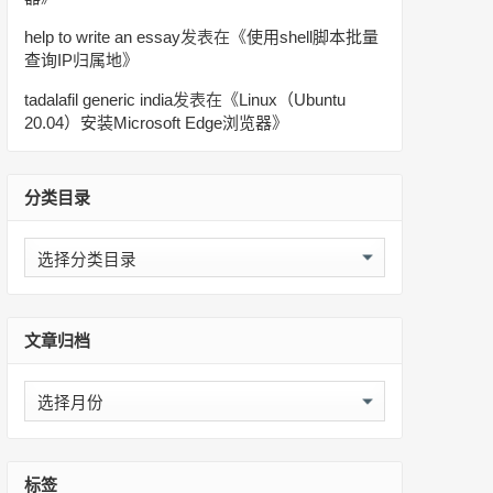
help to write an essay
发表在《
使用shell脚本批量
查询IP归属地
》
tadalafil generic india
发表在《
Linux（Ubuntu
20.04）安装Microsoft Edge浏览器
》
分类目录
分
类
目
录
文章归档
文
章
归
档
标签