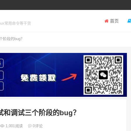
首页
inux常用命令等干货
阶段的bug？
和调试三个阶段的bug？
1,001
阅读
0
评论