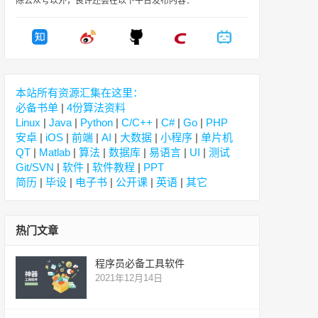
除公众号以外，良许还会在以下平台发布内容：
本站所有资源汇集在这里：
必备书单
|
4份算法资料
Linux
|
Java
|
Python
|
C/C++
|
C#
|
Go
|
PHP
安卓
|
iOS
|
前端
|
AI
|
大数据
|
小程序
|
单片机
QT
|
Matlab
|
算法
|
数据库
|
易语言
|
UI
|
测试
Git/SVN
|
软件
|
软件教程
|
PPT
简历
|
毕设
|
电子书
|
公开课
|
英语
|
其它
热门文章
程序员必备工具软件
2021年12月14日