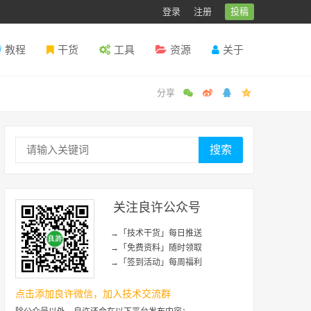
登录
注册
投稿
教程
干货
工具
资源
关于
搜索
关注良许公众号
→「技术干货」每日推送
→「免费资料」随时领取
→「签到活动」每周福利
点击添加良许微信，加入技术交流群