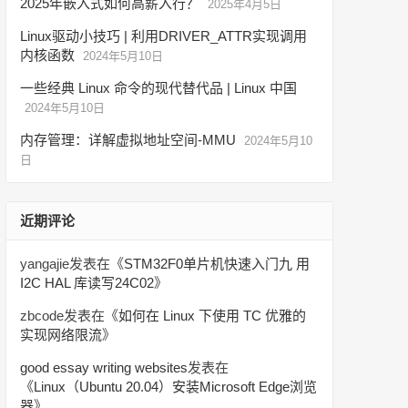
2025年嵌入式如何高薪入行？
2025年4月5日
Linux驱动小技巧 | 利用DRIVER_ATTR实现调用
内核函数
2024年5月10日
一些经典 Linux 命令的现代替代品 | Linux 中国
2024年5月10日
内存管理：详解虚拟地址空间-MMU
2024年5月10
日
近期评论
yangajie
发表在《
STM32F0单片机快速入门九 用
I2C HAL 库读写24C02
》
zbcode
发表在《
如何在 Linux 下使用 TC 优雅的
实现网络限流
》
good essay writing websites
发表在
《
Linux（Ubuntu 20.04）安装Microsoft Edge浏览
器
》