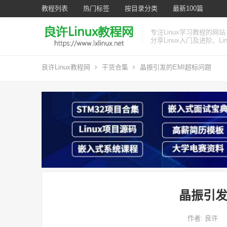
教程列表
热门标签
按目录分类
最新100篇
专注Linux学习教程的网站
分享Linux入门及进阶、L
良许Linux教程网
干货合集
晶振引发的EMI超标问题
晶振引发
作者:
良许