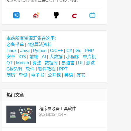
除公众号以外，良许还会在以下平台发布内容：
本站所有资源汇集在这里：
必备书单
|
4份算法资料
Linux
|
Java
|
Python
|
C/C++
|
C#
|
Go
|
PHP
安卓
|
iOS
|
前端
|
AI
|
大数据
|
小程序
|
单片机
QT
|
Matlab
|
算法
|
数据库
|
易语言
|
UI
|
测试
Git/SVN
|
软件
|
软件教程
|
PPT
简历
|
毕设
|
电子书
|
公开课
|
英语
|
其它
热门文章
程序员必备工具软件
2021年12月14日