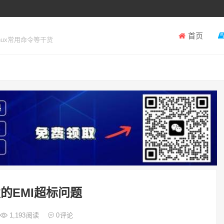
首页
inux常用命令等干货
的EMI超标问题
1,193
阅读
0
评论