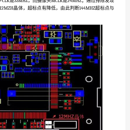
CLK是33MHZ，而摄像头MCLK是24MHZ；通过排除发现
MZH晶体，超标点有降低，由此判断144MHZ超标点与