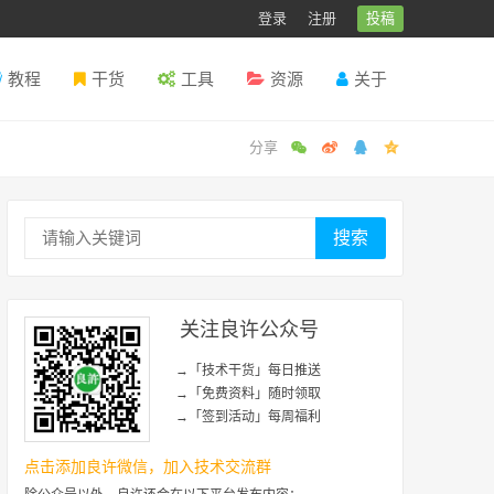
登录
注册
投稿
教程
干货
工具
资源
关于
搜索
关注良许公众号
→「技术干货」每日推送
→「免费资料」随时领取
→「签到活动」每周福利
点击添加良许微信，加入技术交流群