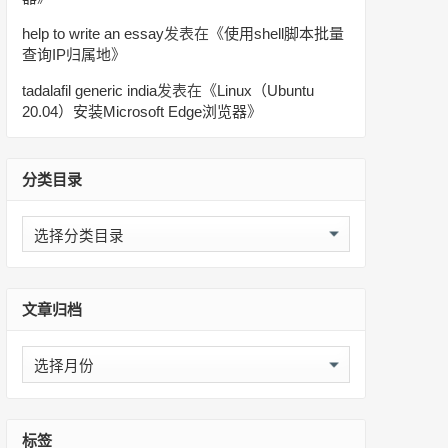
help to write an essay
发表在《
使用shell脚本批量
查询IP归属地
》
tadalafil generic india
发表在《
Linux（Ubuntu
20.04）安装Microsoft Edge浏览器
》
分类目录
分
类
目
录
文章归档
文
章
归
档
标签