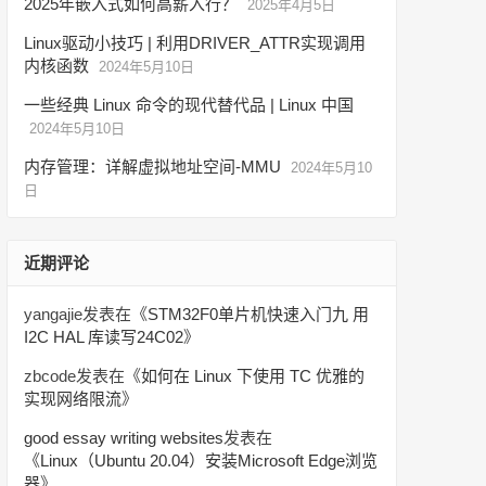
2025年嵌入式如何高薪入行？
2025年4月5日
Linux驱动小技巧 | 利用DRIVER_ATTR实现调用
内核函数
2024年5月10日
一些经典 Linux 命令的现代替代品 | Linux 中国
2024年5月10日
内存管理：详解虚拟地址空间-MMU
2024年5月10
日
近期评论
yangajie
发表在《
STM32F0单片机快速入门九 用
I2C HAL 库读写24C02
》
zbcode
发表在《
如何在 Linux 下使用 TC 优雅的
实现网络限流
》
good essay writing websites
发表在
《
Linux（Ubuntu 20.04）安装Microsoft Edge浏览
器
》