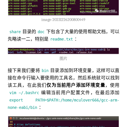
image-20231226200800449
目录的
下包含了大量的使用帮助文档，可以
share
doc
先略读一二，特别是
：
readme.txt
图片
接下来我们要将
目录添加到环境变量，这样可以直
bin
接在命令行输入要使用的工具名，然后系统就可以找到
该工具，在此我们
仅为当前用户添加环境变量
，使用
编辑当前用户配置文件，在最后添加
vim ~/.bashrc
export PATH=$PATH:/home/mculover666/gcc-arm-
：
none-eabi/bin