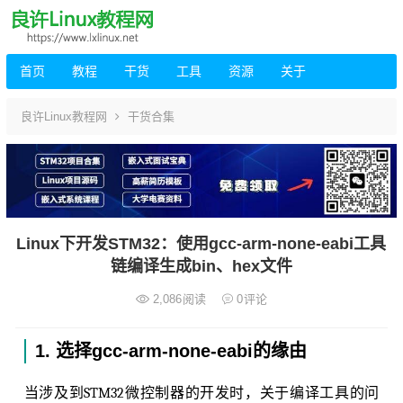
首页
教程
干货
工具
资源
关于
良许Linux教程网
干货合集
Linux下开发STM32：使用gcc-arm-none-eabi工具
链编译生成bin、hex文件
2,086
阅读
0
评论
1. 选择gcc-arm-none-eabi的缘由
当涉及到STM32微控制器的开发时，关于编译工具的问