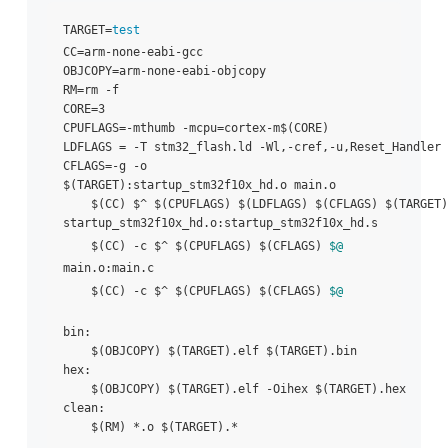
TARGET=
test
CC=arm-none-eabi-gcc

OBJCOPY=arm-none-eabi-objcopy

RM=rm -f

CORE=3

CPUFLAGS=-mthumb -mcpu=cortex-m$(CORE)

LDFLAGS = -T stm32_flash.ld -Wl,-cref,-u,Reset_Handler 
CFLAGS=-g -o

$(TARGET):startup_stm32f10x_hd.o main.o

    $(CC) $^ $(CPUFLAGS) $(LDFLAGS) $(CFLAGS) $(TARGET)
startup_stm32f10x_hd.o:startup_stm32f10x_hd.s

    $(CC) -c $^ $(CPUFLAGS) $(CFLAGS) 
$@
main.o:main.c

    $(CC) -c $^ $(CPUFLAGS) $(CFLAGS) 
$@
bin:

    $(OBJCOPY) $(TARGET).elf $(TARGET).bin

hex:

    $(OBJCOPY) $(TARGET).elf -Oihex $(TARGET).hex

clean:
