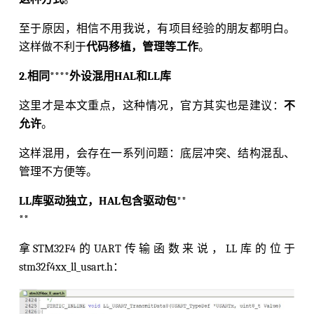
至于原因，相信不用我说，有项目经验的朋友都明白。
这样做不利于
代码移植，管理等工作
。
2.相同****外设混用HAL和LL库
这里才是本文重点，这种情况，官方其实也是建议：
不
允许
。
这样混用，会存在一系列问题：底层冲突、结构混乱、
管理不方便等。
LL库驱动独立，HAL包含驱动包
**
**
拿STM32F4的UART传输函数来说，LL库的位于
stm32f4xx_ll_usart.h：