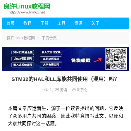
首页
教程
干货
工具
资源
关于
良许Linux教程网
干货合集
STM32的HAL和LL库能共同使用（混用）吗？
1,129
阅读
0
评论
本篇文章应运而生，源于一位读者提出的问题，它反映
了众多用户共同的困惑，因此我特意撰写此文，以便和
大家共同探讨这一话题。