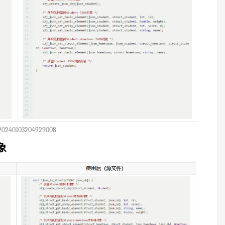
20240103204929008
象