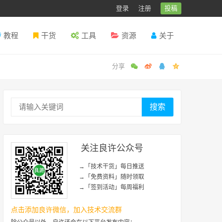
登录
注册
投稿
教程
干货
工具
资源
关于
搜索
关注良许公众号
→「技术干货」每日推送
→「免费资料」随时领取
→「签到活动」每周福利
点击添加良许微信，加入技术交流群