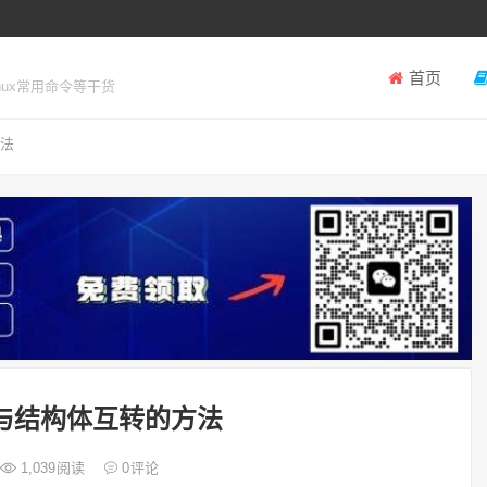
首页
inux常用命令等干货
方法
N与结构体互转的方法
1,039
阅读
0
评论