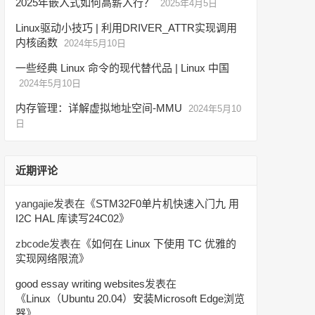
2025年嵌入式如何高薪入行？
2025年4月5日
Linux驱动小技巧 | 利用DRIVER_ATTR实现调用
内核函数
2024年5月10日
一些经典 Linux 命令的现代替代品 | Linux 中国
2024年5月10日
内存管理：详解虚拟地址空间-MMU
2024年5月10
日
近期评论
yangajie
发表在《
STM32F0单片机快速入门九 用
I2C HAL 库读写24C02
》
zbcode
发表在《
如何在 Linux 下使用 TC 优雅的
实现网络限流
》
good essay writing websites
发表在
《
Linux（Ubuntu 20.04）安装Microsoft Edge浏览
器
》