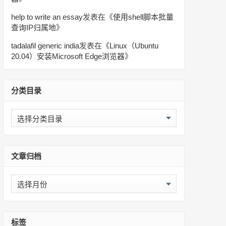
help to write an essay
发表在《
使用shell脚本批量
查询IP归属地
》
tadalafil generic india
发表在《
Linux（Ubuntu
20.04）安装Microsoft Edge浏览器
》
分类目录
分
类
目
录
文章归档
文
章
归
档
标签