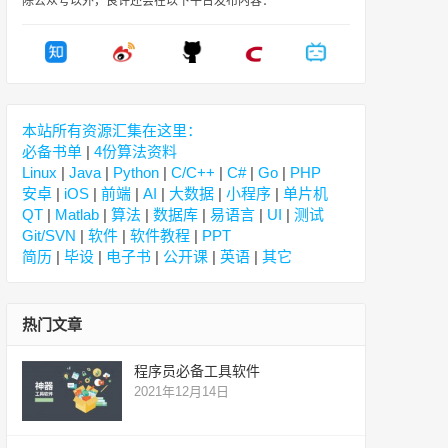
除公众号以外，良许还会在以下平台发布内容：
本站所有资源汇集在这里：
必备书单
|
4份算法资料
Linux
|
Java
|
Python
|
C/C++
|
C#
|
Go
|
PHP
安卓
|
iOS
|
前端
|
AI
|
大数据
|
小程序
|
单片机
QT
|
Matlab
|
算法
|
数据库
|
易语言
|
UI
|
测试
Git/SVN
|
软件
|
软件教程
|
PPT
简历
|
毕设
|
电子书
|
公开课
|
英语
|
其它
热门文章
程序员必备工具软件
2021年12月14日