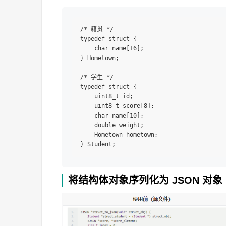
/* 籍贯 */

typedef struct {

    char name[16];

} Hometown;

/* 学生 */

typedef struct {

    uint8_t id;

    uint8_t score[8];

    char name[10];

    double weight;

    Hometown hometown;

将结构体对象序列化为 JSON 对象