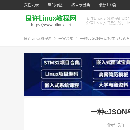
教程列表
热门标签
按目录分类
最新100篇
专注Linux学习教程的网站
分享Linux入门及进阶、L
良许Linux教程网
干货合集
一种cJSON与结构体互转的
一种cJSO
作者:
良许