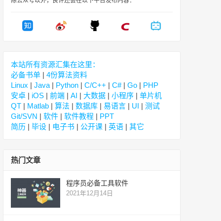
除公众号以外，良许还会在以下平台发布内容：
本站所有资源汇集在这里：
必备书单
|
4份算法资料
Linux
|
Java
|
Python
|
C/C++
|
C#
|
Go
|
PHP
安卓
|
iOS
|
前端
|
AI
|
大数据
|
小程序
|
单片机
QT
|
Matlab
|
算法
|
数据库
|
易语言
|
UI
|
测试
Git/SVN
|
软件
|
软件教程
|
PPT
简历
|
毕设
|
电子书
|
公开课
|
英语
|
其它
热门文章
程序员必备工具软件
2021年12月14日