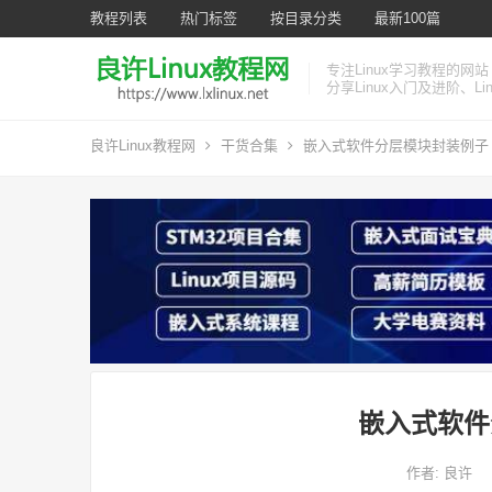
教程列表
热门标签
按目录分类
最新100篇
专注Linux学习教程的网站
分享Linux入门及进阶、L
良许Linux教程网
干货合集
嵌入式软件分层模块封装例子
嵌入式软件
作者:
良许