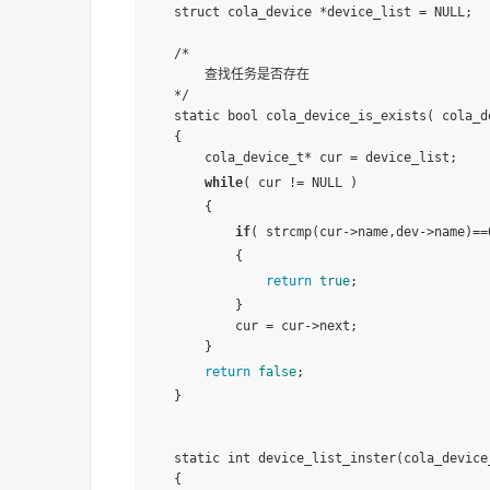
struct cola_device *device_list = NULL;

/*

    查找任务是否存在

*/

static bool cola_device_is_exists( cola_de
{

    cola_device_t* cur = device_list;

while
( cur != NULL )

    {

if
( strcmp(cur->name,dev->name)==0
        {

return
true
;

        }

        cur = cur->next;

    }

return
false
;

}

static int device_list_inster(cola_device_
{
