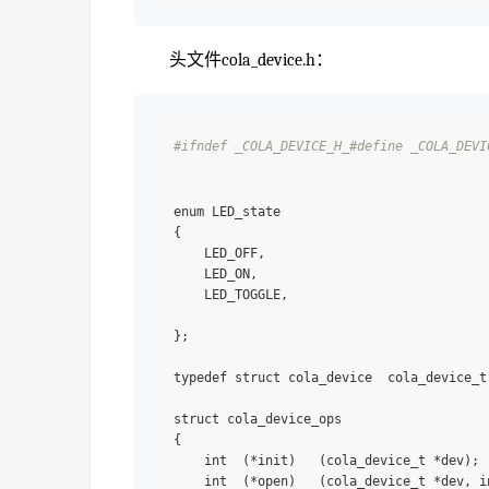
头文件cola_device.h：
#ifndef _COLA_DEVICE_H_
#define _COLA_DEVI
enum LED_state

{

    LED_OFF,

    LED_ON,

    LED_TOGGLE,

};

typedef struct cola_device  cola_device_t;
struct cola_device_ops

{

    int  (*init)   (cola_device_t *dev);

    int  (*open)   (cola_device_t *dev, in