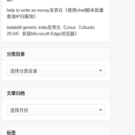
help to write an essay
发表在《
使用shell脚本批量
查询IP归属地
》
tadalafil generic india
发表在《
Linux（Ubuntu
20.04）安装Microsoft Edge浏览器
》
分类目录
分
类
目
录
文章归档
文
章
归
档
标签