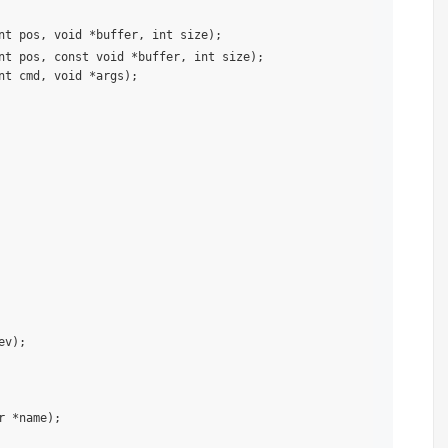
nt pos, void *buffer, int size);

nt pos, const void *buffer, int size);

nt cmd, void *args);

v);

 *name);
