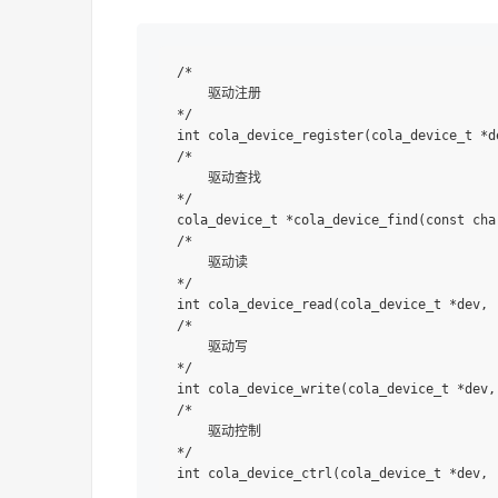
/*

    驱动注册

*/

int cola_device_register(cola_device_t *de
/*

    驱动查找

*/

cola_device_t *cola_device_find(const char
/*

    驱动读

*/

int cola_device_read(cola_device_t *dev, 
/*

    驱动写

*/

int cola_device_write(cola_device_t *dev,
/*

    驱动控制

*/
