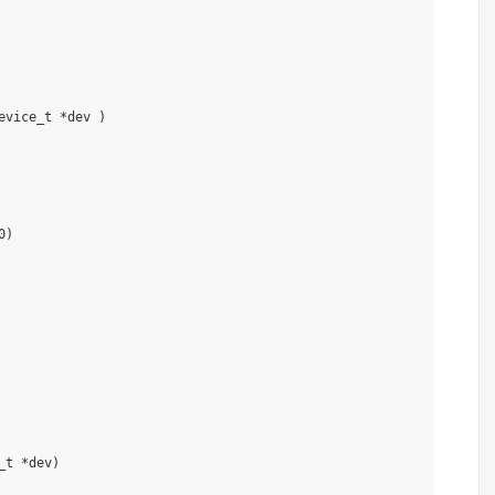
vice_t *dev )

)

t *dev)
