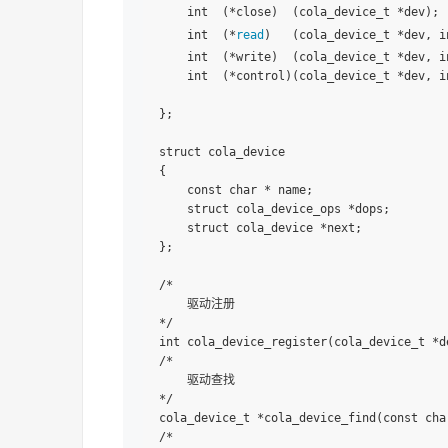
    int  (*close)  (cola_device_t *dev);

    int  (*
read
)   (cola_device_t *dev, i
    int  (*write)  (cola_device_t *dev, i
    int  (*control)(cola_device_t *dev, i
};

struct cola_device

{

    const char * name;

    struct cola_device_ops *dops;

    struct cola_device *next;

};

/*

    驱动注册

*/

int cola_device_register(cola_device_t *de
/*

    驱动查找

*/

cola_device_t *cola_device_find(const char
/*
