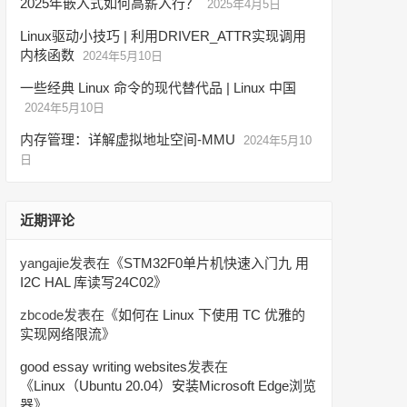
2025年嵌入式如何高薪入行？
2025年4月5日
Linux驱动小技巧 | 利用DRIVER_ATTR实现调用
内核函数
2024年5月10日
一些经典 Linux 命令的现代替代品 | Linux 中国
2024年5月10日
内存管理：详解虚拟地址空间-MMU
2024年5月10
日
近期评论
yangajie
发表在《
STM32F0单片机快速入门九 用
I2C HAL 库读写24C02
》
zbcode
发表在《
如何在 Linux 下使用 TC 优雅的
实现网络限流
》
good essay writing websites
发表在
《
Linux（Ubuntu 20.04）安装Microsoft Edge浏览
器
》