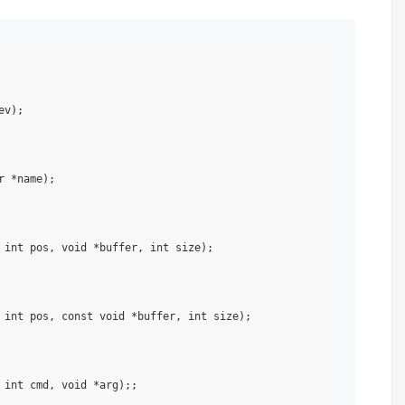
v);

 *name);

 int pos, void *buffer, int size);

 int pos, const void *buffer, int size);
