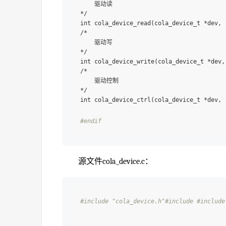
    驱动读

*/

int cola_device_read(cola_device_t *dev, 
/*

    驱动写

*/

int cola_device_write(cola_device_t *dev,
/*

    驱动控制

*/

int cola_device_ctrl(cola_device_t *dev, 
#endif 
源文件cola_device.c：
#include "cola_device.h"
#include 
#include