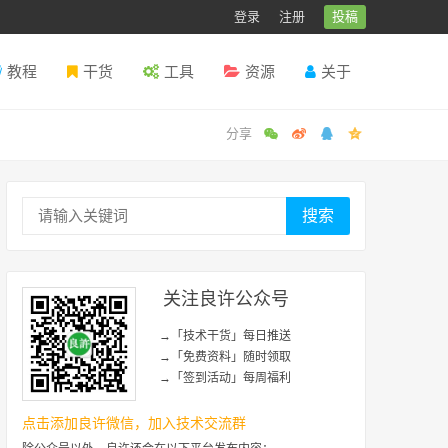
登录
注册
投稿
教程
干货
工具
资源
关于
搜索
关注良许公众号
→「技术干货」每日推送
→「免费资料」随时领取
→「签到活动」每周福利
点击添加良许微信，加入技术交流群