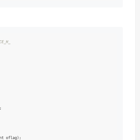
CE_H_


t oflag);
