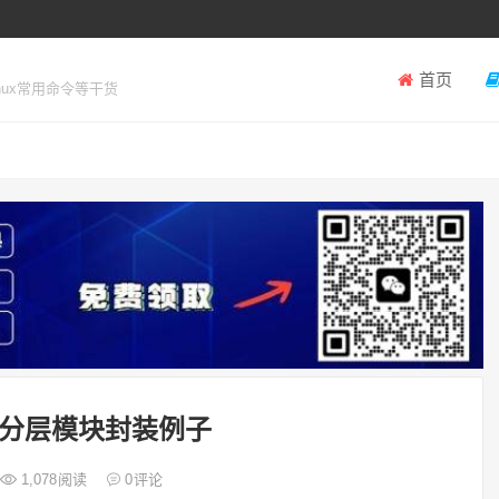
首页
inux常用命令等干货
分层模块封装例子
1,078
阅读
0
评论