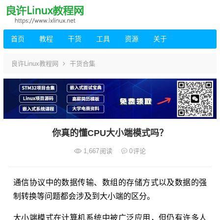
首页
教程
干货
工具
资源
关于
良许Linux教程网
干货合集
你真的懂CPU大小端模式吗？
1,667
阅读
0
评论
通信协议中的数据传输、数组的存储方式以及数据的强
制转换等问题都会涉及到大小端的区分。
大小端模式在计算机系统中被广泛应用，但仍有许多人