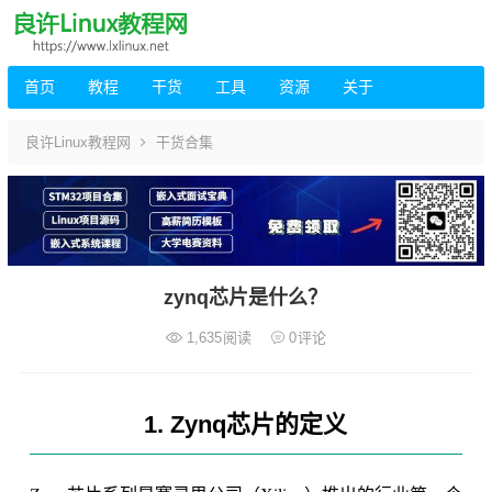
首页
教程
干货
工具
资源
关于
良许Linux教程网
干货合集
zynq芯片是什么？
1,635
阅读
0
评论
1. Zynq芯片的定义