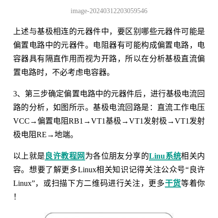
image-20240312203059546
上述与基极相连的元器件中，要区别哪些元器件可能是
偏置电路中的元器件。电阻器有可能构成偏置电路，电
容器具有隔直作用而视为开路，所以在分析基极直流偏
置电路时，不必考虑电容器。
3、第三步确定偏置电路中的元器件后，进行基极电流回
路的分析，如图所示。基极电流回路是：直流工作电压
VCC→偏置电阻RB1→VT1基极→VT1发射极→VT1发射
极电阻RE→地端。
以上就是
良许教程网
为各位朋友分享的
Linu系统
相关内
容。想要了解更多Linux相关知识记得关注公众号“良许
Linux”，或扫描下方二维码进行关注，更多
干货
等着你
！