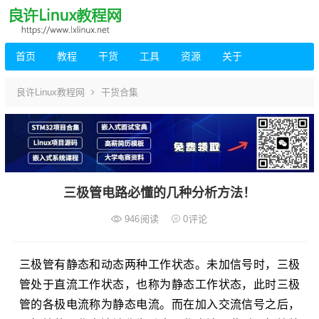
首页
教程
干货
工具
资源
关于
良许Linux教程网
干货合集
三极管电路必懂的几种分析方法！
946
阅读
0
评论
三极管有静态和动态两种工作状态。未加信号时，三极
管处于直流工作状态，也称为静态工作状态，此时三极
管的各极电流称为静态电流。而在加入交流信号之后，