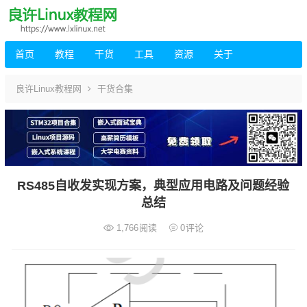
首页
教程
干货
工具
资源
关于
良许Linux教程网
干货合集
RS485自收发实现方案，典型应用电路及问题经验
总结
1,766
阅读
0
评论