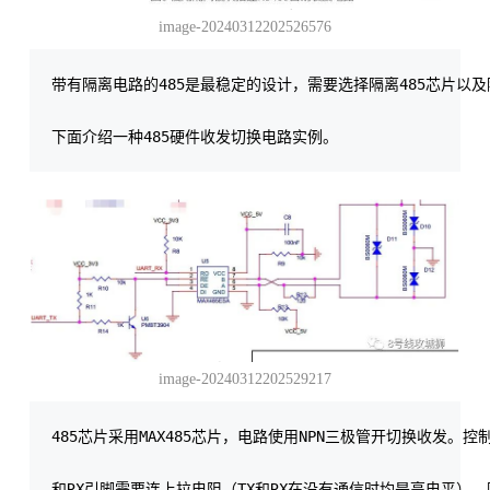
image-20240312202526576
带有隔离电路的485是最稳定的设计，需要选择隔离485芯片以
image-20240312202529217
485芯片采用MAX485芯片，电路使用NPN三极管开切换收发。控制原
和RX引脚需要连上拉电阻（TX和RX在没有通信时均是高电平），防