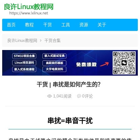
首页
教程
干货
工具
资源
关于
良许Linux教程网
干货合集
干货 | 串扰是如何产生的？
1,041
阅读
0
评论
串扰=串音干扰