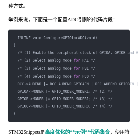
种方式。
举例来说，下面是一个配置ADC引脚的代码片段：
__INLINE void ConfigureGPIOforADC(void)

{

  /* (1) Enable the peripheral clock of GPIOA, GPIOB and G
  /* (2) Select analog mode 
for
 PA1 */

  /* (3) Select analog mode 
for
 PB1 */

  /* (4) Select analog mode 
for
 PC0 */

  RCC->AHBENR |= RCC_AHBENR_GPIOAEN | RCC_AHBENR_GPIOBEN |
  GPIOA->MODER |= GPIO_MODER_MODER1; /* (2) */

  GPIOB->MODER |= GPIO_MODER_MODER1; /* (3) */

  GPIOC->MODER |= GPIO_MODER_MODER0; /* (4) */ 

STM32Snippets是
高度优化的**示例**代码集合
，使用符