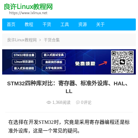
首页
教程
干货
工具
资源
关于
良许Linux教程网
干货合集
STM32四种库对比：寄存器、标准外设库、HAL、
LL
1,368
阅读
0
评论
在选择在开发STM32时，究竟是采用寄存器编程还是标
准外设库，这是一个常见的疑问。