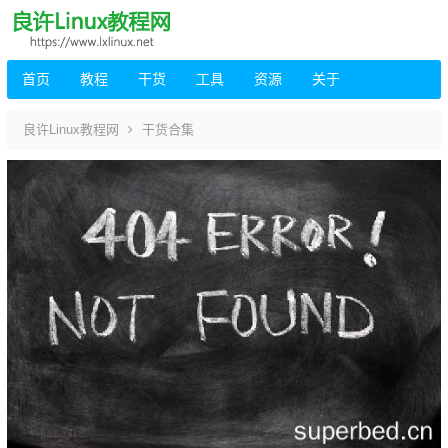
首页
教程
干货
工具
资源
关于
良许Linux教程网
干货合集