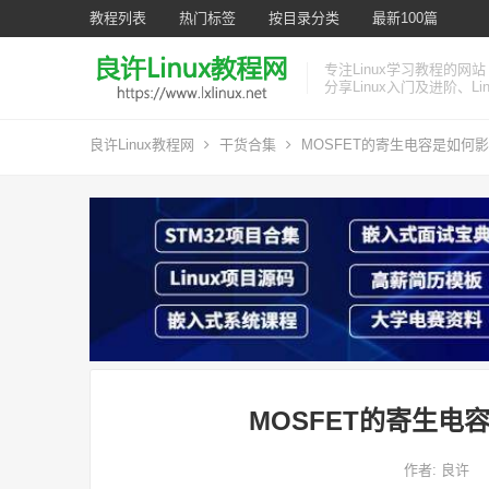
教程列表
热门标签
按目录分类
最新100篇
专注Linux学习教程的网站
分享Linux入门及进阶、L
良许Linux教程网
干货合集
MOSFET的寄生电容是如何
MOSFET的寄生
作者:
良许