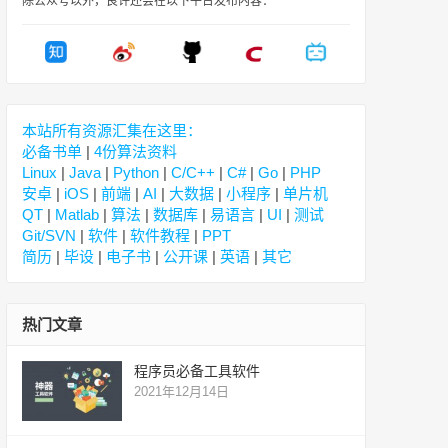
除公众号以外，良许还会在以下平台发布内容：
本站所有资源汇集在这里：
必备书单
|
4份算法资料
Linux
|
Java
|
Python
|
C/C++
|
C#
|
Go
|
PHP
安卓
|
iOS
|
前端
|
AI
|
大数据
|
小程序
|
单片机
QT
|
Matlab
|
算法
|
数据库
|
易语言
|
UI
|
测试
Git/SVN
|
软件
|
软件教程
|
PPT
简历
|
毕设
|
电子书
|
公开课
|
英语
|
其它
热门文章
程序员必备工具软件
2021年12月14日