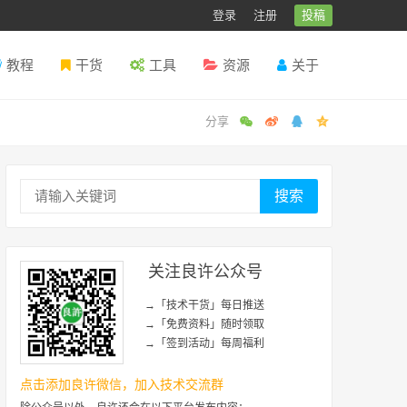
登录
注册
投稿
教程
干货
工具
资源
关于
搜索
关注良许公众号
→「技术干货」每日推送
→「免费资料」随时领取
→「签到活动」每周福利
点击添加良许微信，加入技术交流群