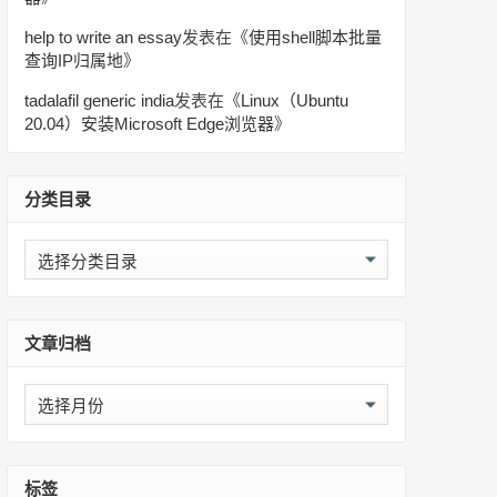
help to write an essay
发表在《
使用shell脚本批量
查询IP归属地
》
tadalafil generic india
发表在《
Linux（Ubuntu
20.04）安装Microsoft Edge浏览器
》
分类目录
分
类
目
录
文章归档
文
章
归
档
标签