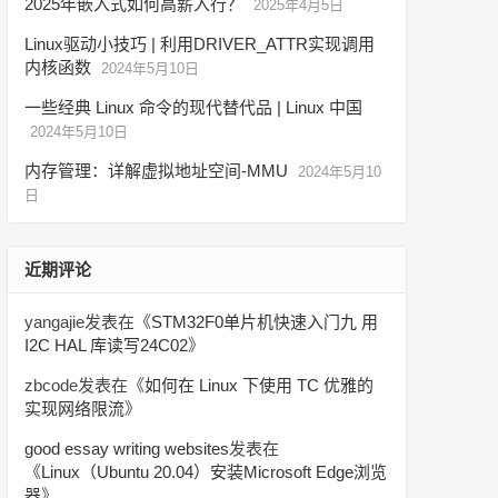
2025年嵌入式如何高薪入行？
2025年4月5日
Linux驱动小技巧 | 利用DRIVER_ATTR实现调用
内核函数
2024年5月10日
一些经典 Linux 命令的现代替代品 | Linux 中国
2024年5月10日
内存管理：详解虚拟地址空间-MMU
2024年5月10
日
近期评论
yangajie
发表在《
STM32F0单片机快速入门九 用
I2C HAL 库读写24C02
》
zbcode
发表在《
如何在 Linux 下使用 TC 优雅的
实现网络限流
》
good essay writing websites
发表在
《
Linux（Ubuntu 20.04）安装Microsoft Edge浏览
器
》