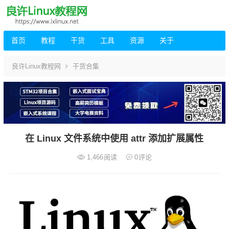
首页
教程
干货
工具
资源
关于
良许Linux教程网
干货合集
在 Linux 文件系统中使用 attr 添加扩展属性
1,466
阅读
0
评论