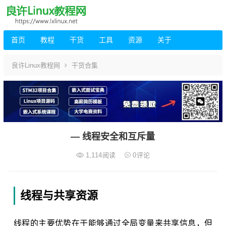
首页
教程
干货
工具
资源
关于
良许Linux教程网
干货合集
— 线程安全和互斥量
1,114
阅读
0
评论
线程与共享资源
线程的主要优势在于能够通过全局变量来共享信息，但