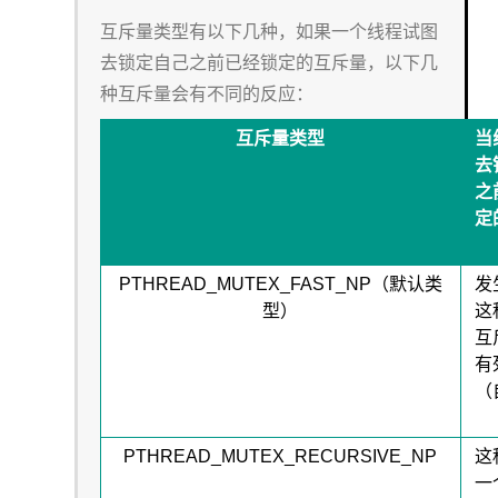
互斥量类型有以下几种，如果一个线程试图
去锁定自己之前已经锁定的互斥量，以下几
种互斥量会有不同的反应：
互斥量类型
当
去
之
定
PTHREAD_MUTEX_FAST_NP（默认类
发
型）
这
互
有
（
PTHREAD_MUTEX_RECURSIVE_NP
这
一