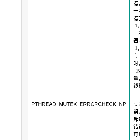
器
一
器
1
一
器
1
计
时
量
线
PTHREAD_MUTEX_ERRORCHECK_NP
立
误
斥
错
可