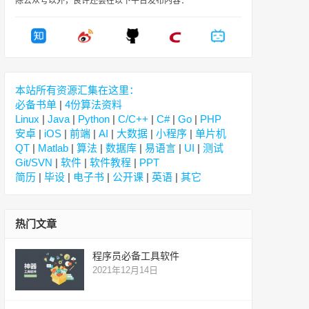
除公众号以外，良许还会在以下平台发布内容：
本站所有资源汇集在这里：
必备书单
|
4份算法资料
Linux
|
Java
|
Python
|
C/C++
|
C#
|
Go
|
PHP
安卓
|
iOS
|
前端
|
AI
|
大数据
|
小程序
|
单片机
QT
|
Matlab
|
算法
|
数据库
|
易语言
|
UI
|
测试
Git/SVN
|
软件
|
软件教程
|
PPT
简历
|
毕设
|
电子书
|
公开课
|
英语
|
其它
热门文章
程序员必备工具软件
2021年12月14日