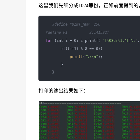
这里我们先细分成1024等份，正如前面提到
#define POINT_NUM  256
#define PI          3.141592f
for
 (int i = 0; i printf( 
"[%03d:%1.4f]\t"
,
if
((i+1) % 8 == 0){

printf
(
"\r\n"
);

        }

打印的输出结果如下：