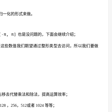
归一化的形式来做。
[-π, π]
也是没问题的，下面会继续介绍；
，这些数值我们期望通过整形类型去访问，所以我们要做
右移去代替乘法和除法，提高运算效率；
28 ，256，512或者 1024 等等；