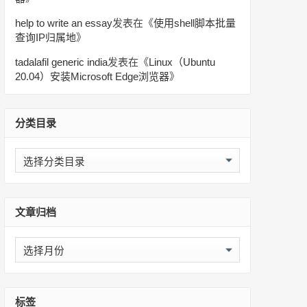
help to write an essay
发表在《
使用shell脚本批量
查询IP归属地
》
tadalafil generic india
发表在《
Linux（Ubuntu
20.04）安装Microsoft Edge浏览器
》
分类目录
分
类
目
录
文章归档
文
章
归
档
标签