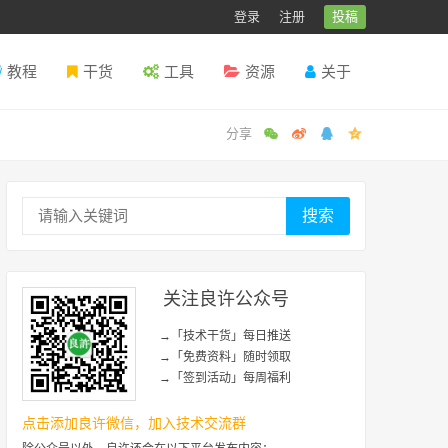
登录
注册
投稿
教程
干货
工具
资源
关于
搜索
关注良许公众号
→「技术干货」每日推送
→「免费资料」随时领取
→「签到活动」每周福利
点击添加良许微信，加入技术交流群