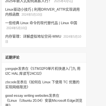
2025年嵌入式如何高薪入行？
2025年4月5日
Linux驱动小技巧 | 利用DRIVER_ATTR实现调用
内核函数
2024年5月10日
一些经典 Linux 命令的现代替代品 | Linux 中国
2024年5月10日
内存管理：详解虚拟地址空间-MMU
2024年5月10
日
近期评论
yangajie
发表在《
STM32F0单片机快速入门九 用
I2C HAL 库读写24C02
》
zbcode
发表在《
如何在 Linux 下使用 TC 优雅的
实现网络限流
》
good essay writing websites
发表在
《
Linux（Ubuntu 20.04）安装Microsoft Edge浏览
器
》