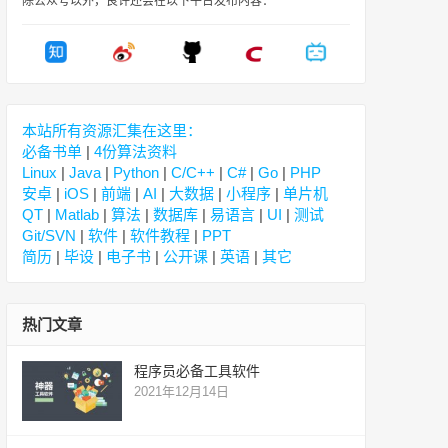
除公众号以外，良许还会在以下平台发布内容：
本站所有资源汇集在这里：
必备书单
|
4份算法资料
Linux
|
Java
|
Python
|
C/C++
|
C#
|
Go
|
PHP
安卓
|
iOS
|
前端
|
AI
|
大数据
|
小程序
|
单片机
QT
|
Matlab
|
算法
|
数据库
|
易语言
|
UI
|
测试
Git/SVN
|
软件
|
软件教程
|
PPT
简历
|
毕设
|
电子书
|
公开课
|
英语
|
其它
热门文章
程序员必备工具软件
2021年12月14日