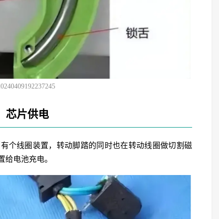
20240409192237245
、芯片供电
面有个线圈装置，转动脚踏的同时也在转动线圈做切割磁
置给电池充电。