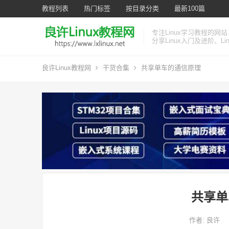
教程列表
热门标签
按目录分类
最新100篇
专注Linux学习教程的网站
分享Linux入门及进阶、L
良许Linux教程网
干货合集
共享单车的通信原理
共享单
作者:
良许