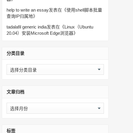
help to write an essay
发表在《
使用shell脚本批量
查询IP归属地
》
tadalafil generic india
发表在《
Linux（Ubuntu
20.04）安装Microsoft Edge浏览器
》
分类目录
分
类
目
录
文章归档
文
章
归
档
标签