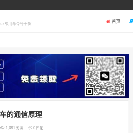
首页
inux常用命令等干货
车的通信原理
1,091
阅读
0
评论