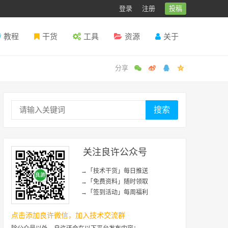
登录
注册
投稿
教程
干货
工具
资源
关于
搜索
关注良许公众号
→「技术干货」每日推送
→「免费资料」随时领取
→「签到活动」每周福利
点击添加良许微信，加入技术交流群