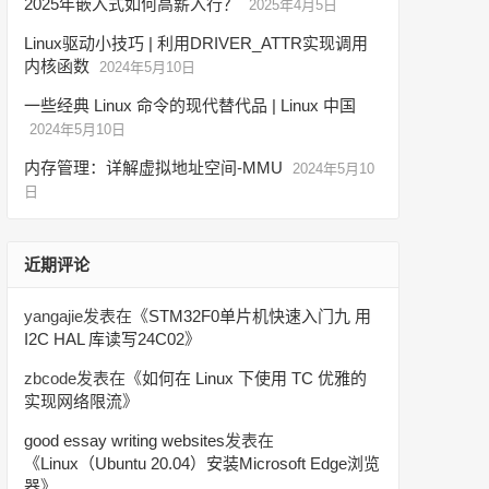
2025年嵌入式如何高薪入行？
2025年4月5日
Linux驱动小技巧 | 利用DRIVER_ATTR实现调用
内核函数
2024年5月10日
一些经典 Linux 命令的现代替代品 | Linux 中国
2024年5月10日
内存管理：详解虚拟地址空间-MMU
2024年5月10
日
近期评论
yangajie
发表在《
STM32F0单片机快速入门九 用
I2C HAL 库读写24C02
》
zbcode
发表在《
如何在 Linux 下使用 TC 优雅的
实现网络限流
》
good essay writing websites
发表在
《
Linux（Ubuntu 20.04）安装Microsoft Edge浏览
器
》