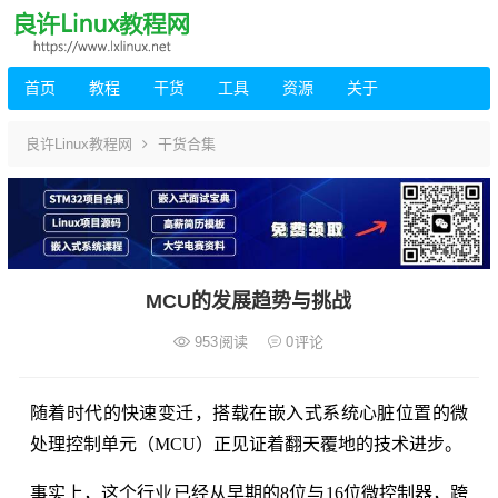
首页
教程
干货
工具
资源
关于
良许Linux教程网
干货合集
MCU的发展趋势与挑战
953
阅读
0
评论
随着时代的快速变迁，搭载在嵌入式系统心脏位置的微
处理控制单元（MCU）正见证着翻天覆地的技术进步。
事实上，这个行业已经从早期的8位与16位微控制器，跨