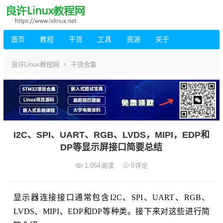
首页
教程
干货
工具
资源
关于
良许Linux教程网
干货合集
I2C、SPI、UART、RGB、LVDS，MIPI，EDP和
DP等显示屏接口简要总结
1,054
阅读
0
评论
显示器连接接口通常包含I2C、SPI、UART、RGB、
LVDS、MIPI、EDP和DP等种类。接下来对这些进行简