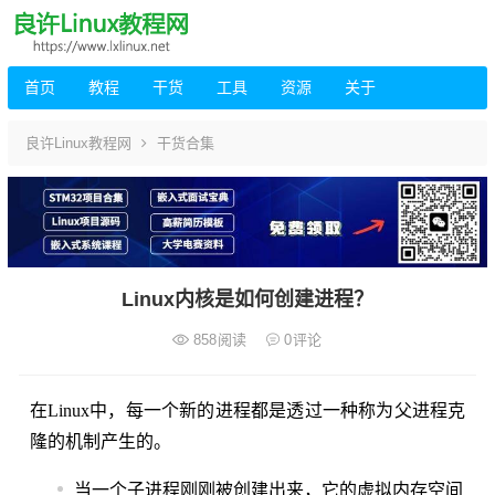
首页
教程
干货
工具
资源
关于
良许Linux教程网
干货合集
Linux内核是如何创建进程？
858
阅读
0
评论
在Linux中，每一个新的进程都是透过一种称为父进程克
隆的机制产生的。
当一个子进程刚刚被创建出来，它的虚拟内存空间