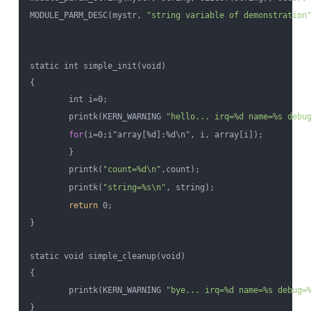
MODULE_PARM_DESC(mystr, 
"string variable of demonstration
static int simple_init(void)

{

        int i=0;

        printk(KERN_WARNING 
"hello... irq=%d name=%s debu
for
(i=0;i"array[%d]:%d\n", i, array[i]);

        }

        printk(
"count=%d\n"
,count);

        printk(
"string=%s\n"
, string);

return
 0;

}

static void simple_cleanup(void)

{

        printk(KERN_WARNING 
"bye... irq=%d name=%s debug=
}
