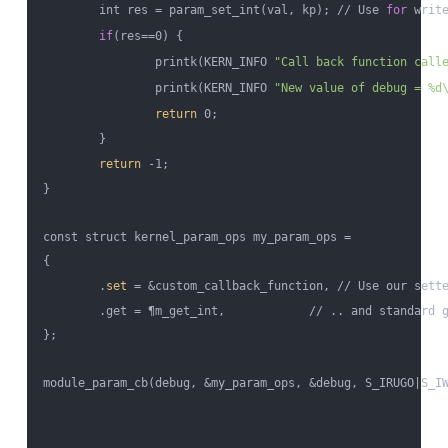
        int res = param_set_int(val, kp); // Use 
for
 write
if
(res==0) {

                printk(KERN_INFO 
"Call back function call
                printk(KERN_INFO 
"New value of debug = %d
return
 0;

        }

return
 -1;

}

const struct kernel_param_ops my_param_ops =

{

        .
set
 = &custom_callback_function, // Use our sette
        .get = ¶m_get_int,            // .. and standard g
};

module_param_cb(debug, &my_param_ops, &debug, S_IRUGO|S_IW