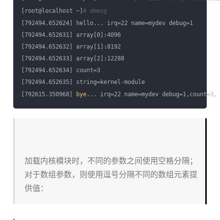
[root@localhost ~]
# dmesg
[792494.652624] hello... irq=22 name=mydev debug=1

[792494.652631] array[0]:4096

[792494.652632] array[1]:8192

[792494.652633] array[2]:12288

[792494.652634] count=3

[792494.652635] string=kernel-module

[792615.350968] 
bye
加载内核模块时，不同的参数之间使用空格分隔；
对于数组参数，则使用逗号分隔不同的数组元素提
供值：