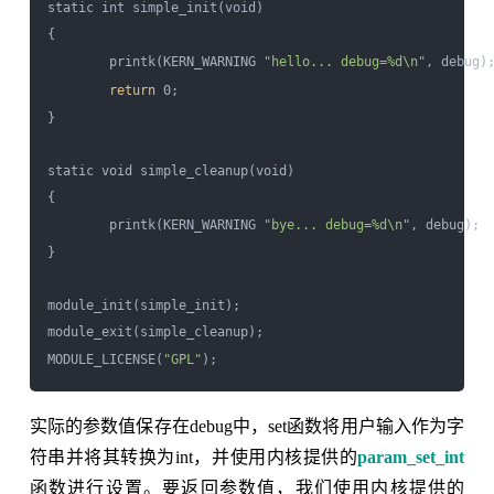
static int simple_init(void)

{

        printk(KERN_WARNING 
"hello... debug=%d\n"
, debug);
return
 0;

}

static void simple_cleanup(void)

{

        printk(KERN_WARNING 
"bye... debug=%d\n"
, debug);

}

module_init(simple_init);

module_exit(simple_cleanup);

MODULE_LICENSE(
"GPL"
实际的参数值保存在debug中，set函数将用户输入作为字
符串并将其转换为int，并使用内核提供的
param_set_int
函数进行设置。要返回参数值，我们使用内核提供的