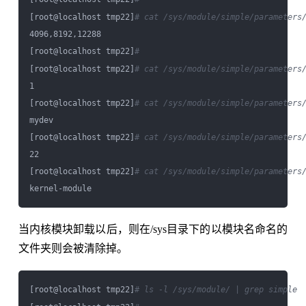
[root@localhost tmp22]
# cat /sys/module/simple/parameters
4096,8192,12288

[root@localhost tmp22]
#
[root@localhost tmp22]
# cat /sys/module/simple/parameters
1

[root@localhost tmp22]
# cat /sys/module/simple/parameters
mydev

[root@localhost tmp22]
# cat /sys/module/simple/parameters
22

[root@localhost tmp22]
# cat /sys/module/simple/parameters
当内核模块卸载以后，则在/sys目录下的以模块名命名的
文件夹则会被清除掉。
[root@localhost tmp22]
# ls -l /sys/module/ | grep simple