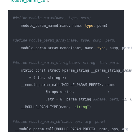
。
module_param_cb
#define module_param(name, type, perm)                \
    module_param_named(name, name, 
type
, perm)

#define module_param_array(name, type, nump, perm)       
    module_param_array_named(name, name, 
type
, nump, perm)
#define module_param_string(name, string, len, perm)     
    static const struct kparam_string __param_string_
##na
        = { len, string };                    \

    __module_param_call(MODULE_PARAM_PREFIX, name,        
                ¶m_ops_string,                \

                .str = &__param_string_
##name, perm, -1, 
    __MODULE_PARM_TYPE(name, 
"string"
)

#define module_param_cb(name, ops, arg, perm)          \