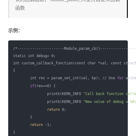
函数
示例：
/*----------------------Module_param_cb()-----------------
static int debug= 0;

int custom_callback_function(const char *val, const struct
{

        int res = param_set_int(val, kp); // Use 
for
 write
if
(res==0) {

                printk(KERN_INFO 
"Call back function call
                printk(KERN_INFO 
"New value of debug = %d
return
 0;

        }

return
 -1;

}
