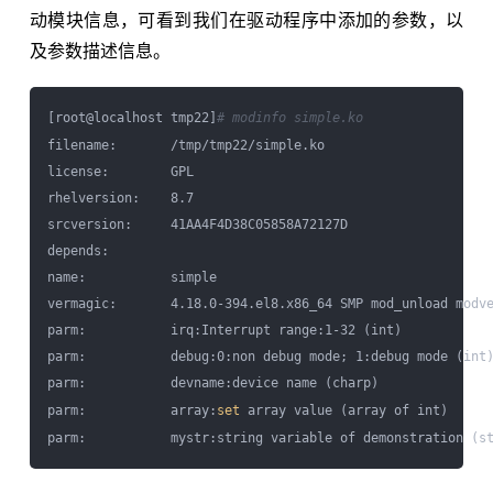
动模块信息，可看到我们在驱动程序中添加的参数，以
及参数描述信息。
[root@localhost tmp22]
# modinfo simple.ko
filename:       /tmp/tmp22/simple.ko

license:        GPL

rhelversion:    8.7

srcversion:     41AA4F4D38C05858A72127D

depends:

name:           simple

vermagic:       4.18.0-394.el8.x86_64 SMP mod_unload modve
parm:           irq:Interrupt range:1-32 (int)

parm:           debug:0:non debug mode; 1:debug mode (int)
parm:           devname:device name (charp)

parm:           array:
set
 array value (array of int)
