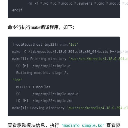
        rm -f *.ko *.o *.mod.o *.symvers *.cmd *.mod.c *.o
命令行执行make编译程序，如下：
[root@localhost tmp22]
# make
"1st"
make -C /lib/modules/4.18.0-394.el8.x86_64/build M=/tmp/tm
make[1]: Entering directory 
'/usr/src/kernels/4.18.0-394.
  CC [M]  /tmp/tmp22/simple.o

"2nd"
  MODPOST 1 modules

  CC      /tmp/tmp22/simple.mod.o

  LD [M]  /tmp/tmp22/simple.ko

make[1]: Leaving directory 
'/usr/src/kernels/4.18.0-394.e
查看驱动模块信息，执行
查看驱
"modinfo simple.ko"