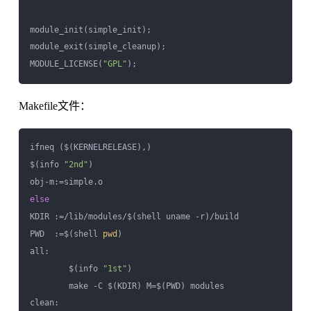
module_init(simple_init);

module_exit(simple_cleanup); 

MODULE_LICENSE(
"GPL"
Makefile文件：
ifneq ($(KERNELRELEASE),)

$(info 
"2nd"
)

else
KDIR :=/lib/modules/$(shell uname -r)/build

PWD  :=$(shell 
pwd
)

all:

        $(info 
"1st"
)

        make -C $(KDIR) M=$(PWD) modules

clean:
