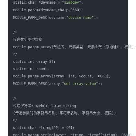
static char *devname = 
"simpdev"
;

module_param(devname,charp,0660);

MODULE_PARM_DESC(devname,
"device name"
);

/*

传递数组类型数据

module_param_array(数组名, 元素类型, 元素个数（取地址）, 权限);

*/

static int array[3];

static int count;

module_param_array(array, int, &count,  0660);

MODULE_PARM_DESC(array,
"set array value"
); 

/*

传递字符串: module_param_string

(传递参数时的字符串名称, 字符串名称, 字符串大小, 权限);

*/

static char string[20] = {0};

module_param_string(mystr, string, sizeof(string), 0660);
