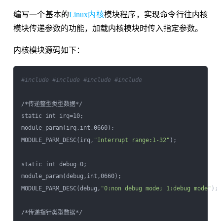
编写一个基本的
Linux内核
模块程序，实现命令行往内核
模块传递参数的功能，加载内核模块时传入指定参数。
内核模块源码如下：
#include 
#include 
#include 
#include 
/*传递整型类型数据*/

static int irq=10;

module_param(irq,int,0660);

MODULE_PARM_DESC(irq,
"Interrupt range:1-32"
);

static int debug=0;

module_param(debug,int,0660);

MODULE_PARM_DESC(debug,
"0:non debug mode; 1:debug mode"
);

/*传递指针类型数据*/
