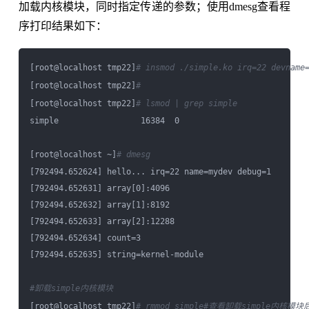
加载内核模块，同时指定传递的参数；使用dmesg查看程
序打印结果如下：
[root@localhost tmp22]
# insmod ./simple.ko irq=22 devname
[root@localhost tmp22]
#
[root@localhost tmp22]
# lsmod | grep simple
simple                 16384  0

[root@localhost ~]
# dmesg
[792494.652624] hello... irq=22 name=mydev debug=1

[792494.652631] array[0]:4096

[792494.652632] array[1]:8192

[792494.652633] array[2]:12288

[792494.652634] count=3

[792494.652635] string=kernel-module

#卸载simple内核模块
[root@localhost tmp22]
# rmmod simple
#查看卸载simple内核模块