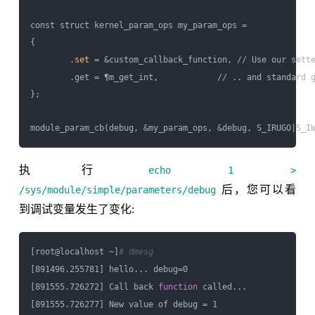
const struct kernel_param_ops my_param_ops = 

{

        .
set
 = &custom_callback_function, // Use our sette
        .get = ¶m_get_int,            // .. and standard g
};

执行
echo 1 >
后，您可以看
/sys/module/simple/parameters/debug
到调试变量发生了变化:
[root@localhost ~]
# dmesg
[891496.255781] hello... debug=0

[891555.726272] Call back 
function
 called...
