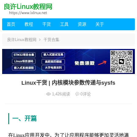
首页
教程
干货
工具
资源
关于
良许Linux教程网
干货合集
Linux干货 | 内核模块参数传递与sysfs
1,426
阅读
0
评论
一、开篇
在Linux应用开发中，为了让应用程序能够更加灵活地满