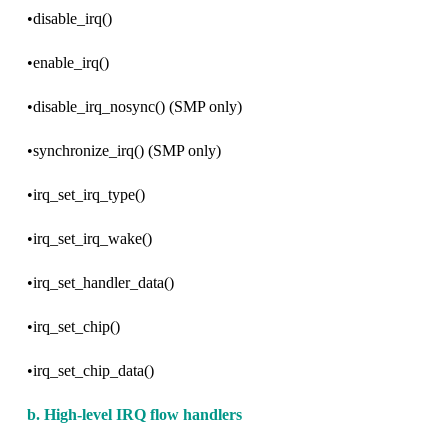
•disable_irq()
•enable_irq()
•disable_irq_nosync() (SMP only)
•synchronize_irq() (SMP only)
•irq_set_irq_type()
•irq_set_irq_wake()
•irq_set_handler_data()
•irq_set_chip()
•irq_set_chip_data()
b. High-level IRQ flow handlers