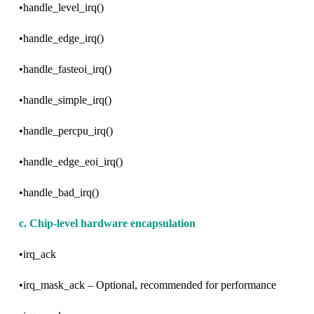
•handle_level_irq()
•handle_edge_irq()
•handle_fasteoi_irq()
•handle_simple_irq()
•handle_percpu_irq()
•handle_edge_eoi_irq()
•handle_bad_irq()
c. Chip-level hardware encapsulation
•irq_ack
•irq_mask_ack – Optional, recommended for performance