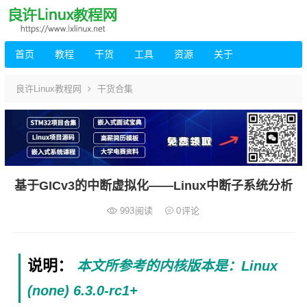
首页
教程
干货
工具
资源
关于
良许Linux教程网
干货合集
基于GICv3的中断虚拟化——Linux中断子系统分析
993
阅读
0
评论
说明：
本文所参考的内核版本是：Linux
(none) 6.3.0-rc1+