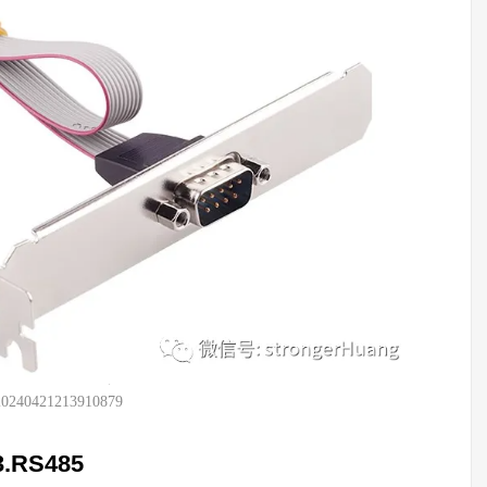
20240421213910879
3.RS485