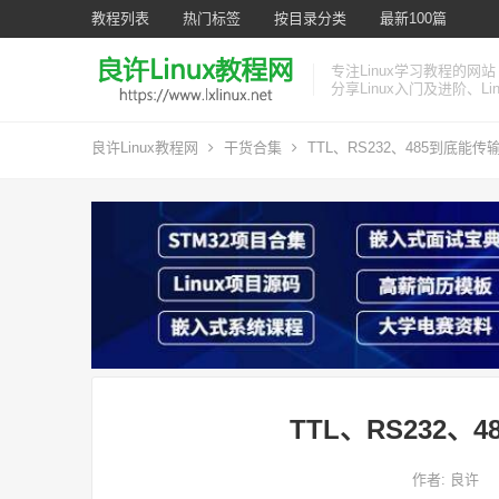
教程列表
热门标签
按目录分类
最新100篇
专注Linux学习教程的网站
分享Linux入门及进阶、L
良许Linux教程网
干货合集
TTL、RS232、485到底能
TTL、RS232
作者:
良许