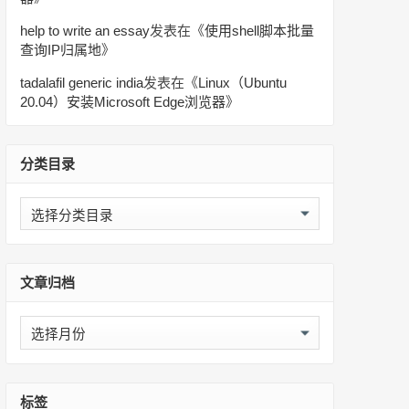
help to write an essay
发表在《
使用shell脚本批量
查询IP归属地
》
tadalafil generic india
发表在《
Linux（Ubuntu
20.04）安装Microsoft Edge浏览器
》
分类目录
分
类
目
录
文章归档
文
章
归
档
标签