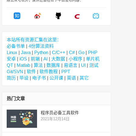
除公众号以外，良许还会在以下平台发布内容：
本站所有资源汇集在这里：
必备书单
|
4份算法资料
Linux
|
Java
|
Python
|
C/C++
|
C#
|
Go
|
PHP
安卓
|
iOS
|
前端
|
AI
|
大数据
|
小程序
|
单片机
QT
|
Matlab
|
算法
|
数据库
|
易语言
|
UI
|
测试
Git/SVN
|
软件
|
软件教程
|
PPT
简历
|
毕设
|
电子书
|
公开课
|
英语
|
其它
热门文章
程序员必备工具软件
2021年12月14日