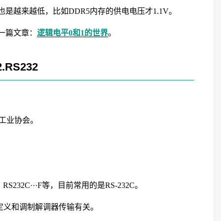
是越来越低，比如DDR5内存的供电电压才1.1V。
一篇文章：
逻辑电平0和1的世界
。
2.RS232
美国电子工业协会。
RS232C···F等，目前常用的是RS-232C。
脚定义和调制解调器传输有关。