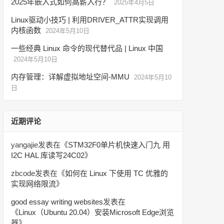
2025年嵌入式如何高薪入行？
2025年4月5日
Linux驱动小技巧 | 利用DRIVER_ATTR实现调用
内核函数
2024年5月10日
一些经典 Linux 命令的现代替代品 | Linux 中国
2024年5月10日
内存管理：详解虚拟地址空间-MMU
2024年5月10
日
近期评论
yangajie
发表在《
STM32F0单片机快速入门九 用
I2C HAL 库读写24C02
》
zbcode
发表在《
如何在 Linux 下使用 TC 优雅的
实现网络限流
》
good essay writing websites
发表在
《
Linux（Ubuntu 20.04）安装Microsoft Edge浏览
器
》