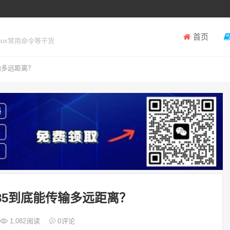
首页
inux常用命令等干货
传输多远距离？
、485到底能传输多远距离？
1,082
阅读
0
评论