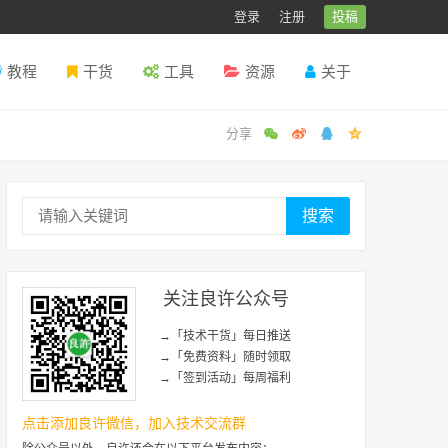
登录
注册
投稿
教程
干货
工具
资源
关于
搜索
关注良许公众号
→「技术干货」每日推送
→「免费资料」随时领取
→「签到活动」每周福利
点击添加良许微信，加入技术交流群