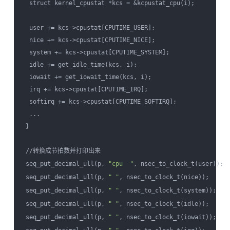
  struct kernel_cpustat *kcs = &kcpustat_cpu(i);

  user += kcs->cpustat[CPUTIME_USER];

  nice += kcs->cpustat[CPUTIME_NICE];

  system += kcs->cpustat[CPUTIME_SYSTEM];

  idle += get_idle_time(kcs, i);

  iowait += get_iowait_time(kcs, i);

  irq += kcs->cpustat[CPUTIME_IRQ];

  softirq += kcs->cpustat[CPUTIME_SOFTIRQ];

  ...

 }

 //转换成节拍数并打印出来

 seq_put_decimal_ull(p, 
"cpu  "
, nsec_to_clock_t(user));

 seq_put_decimal_ull(p, 
" "
, nsec_to_clock_t(nice));

 seq_put_decimal_ull(p, 
" "
, nsec_to_clock_t(system));

 seq_put_decimal_ull(p, 
" "
, nsec_to_clock_t(idle));

 seq_put_decimal_ull(p, 
" "
, nsec_to_clock_t(iowait));
