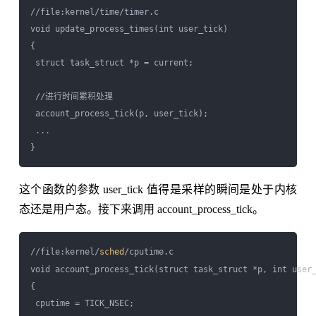
//file:kernel/time/timer.c

void update_process_times(int user_tick)

{

 struct task_struct *p = current;

 //进行时间累积处理

 account_process_tick(p, user_tick);

 ...

这个函数的参数 user_tick 值得是采样的瞬间是处于内核
态还是用户态。接下来调用 account_process_tick。
//file:kernel/
sched
/cputime.c

void account_process_tick(struct task_struct *p, int user_
{

 cputime = TICK_NSEC;
