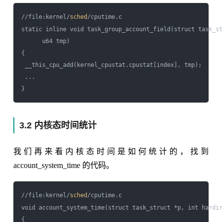
//file:kernel/
sched
/cputime.c

static inline void task_group_account_field(struct task_st
      u64 tmp)

{

 __this_cpu_add(kernel_cpustat.cpustat[index], tmp);

 ...

3.2 内核态时间统计
我们再来看内核态时间是如何统计的，找到
account_system_time 的代码。
//file:kernel/
sched
/cputime.c

void account_system_time(struct task_struct *p, int hardir
{
