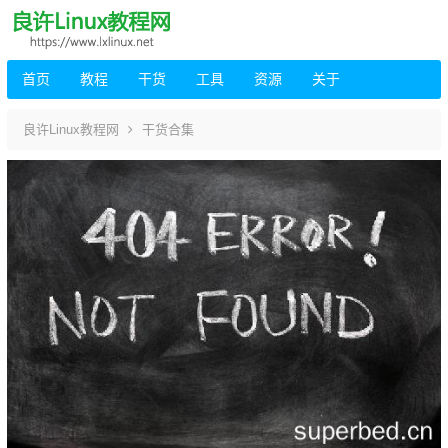
首页
教程
干货
工具
资源
关于
良许Linux教程网
干货合集