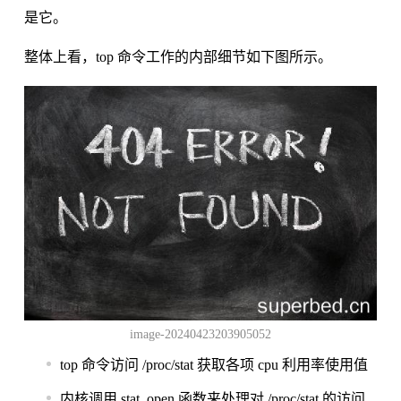
是它。
整体上看，top 命令工作的内部细节如下图所示。
image-20240423203905052
top 命令访问 /proc/stat 获取各项 cpu 利用率使用值
内核调用 stat_open 函数来处理对 /proc/stat 的访问