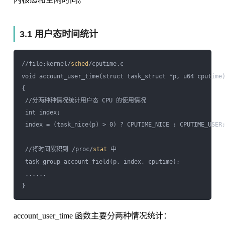
3.1 用户态时间统计
//file:kernel/
sched
/cputime.c

void account_user_time(struct task_struct *p, u64 cputime)
{

 //分两种种情况统计用户态 CPU 的使用情况

 int index;

 index = (task_nice(p) > 0) ? CPUTIME_NICE : CPUTIME_USER;
 //将时间累积到 /proc/
stat
 中

 task_group_account_field(p, index, cputime);

 ......

account_user_time 函数主要分两种情况统计：