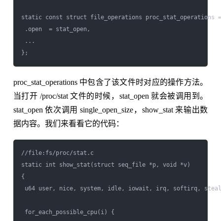
static const struct file_operations proc_stat_operations =
 .open  = stat_open,

 ...

proc_stat_operations 中包含了该文件时对应的操作方法。
当打开 /proc/stat 文件的时候，stat_open 就会被调用到。
stat_open 依次调用 single_open_size，show_stat 来输出数
据内容。我们来看看它的代码：
//file:fs/proc/stat.c

static int show_stat(struct seq_file *p, void *v)

{

 u64 user, nice, system, idle, iowait, irq, softirq, steal
 for_each_possible_cpu(i) {
