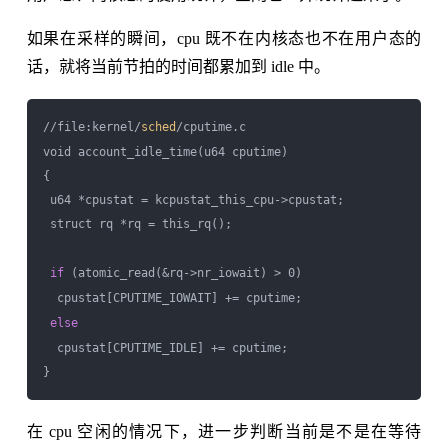
如果在采样的瞬间，cpu 既不在内核态也不在用户态的
话，就将当前节拍的时间都累加到 idle 中。
//file:kernel/
sched
/cputime.c

void account_idle_time(u64 cputime)

{

 u64 *cpustat = kcpustat_this_cpu->cpustat;

 struct rq *rq = this_rq();

if
 (atomic_read(&rq->nr_iowait) > 0)

  cpustat[CPUTIME_IOWAIT] += cputime;

else
  cpustat[CPUTIME_IDLE] += cputime;

在 cpu 空闲的情况下，进一步判断当前是不是在等待