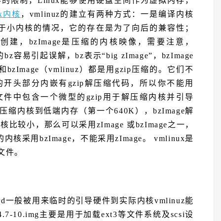
存的限制，Linux能够使用硬盘空间作为虚拟内存，
ux内核
，vmlinuz的建立有两种方式：一是编译内核
age适用于小内核的情况，它的存在是为了向后的兼容性；
ge创建，bzImage是压缩的内核映像，需要注意，
的bz容易引起误解，bz表示“big zImage”，bzImage
z）和bzImage（vmlinuz）都是用gzip压缩的。它们不
开头部分内嵌有gzip解压缩代码，所以你不能用
uz。 内核文件中包含一个微型的gzip用于解压缩内核并引导
压缩内核到低端内存（第一个640K），bzImage解
较小，那么可以采用zImage 或bzImage之一，
bzImage，不能采用zImage。 vmlinux是
缩文件。
简写。initrd一般被用来临时的引导硬件到实际内核vmlinuz能
.7-10.img主要是用于加载ext3等文件系统及scsi设