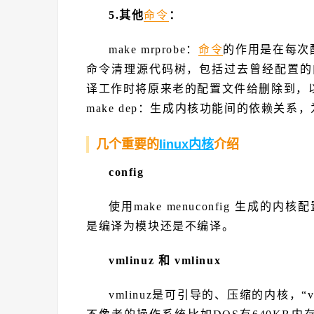
5.其他
命令
：
make mrprobe：
命令
的作用是在每次配置
命令清理源代码树，包括过去曾经配置的内核
译工作时将原来老的配置文件给删除到，
make dep：生成内核功能间的依赖关
几个重要的
linux内核
介绍
config
使用make menuconfig 生
是编译为模块还是不编译。
vmlinuz 和 vmlinux
vmlinuz是可引导的、压缩的内核，“vm”