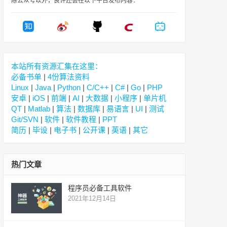
除公众号以外，良许还会在以下平台发布内容：
本站所有资源汇集在这里：
必备书单
|
4份算法资料
Linux
|
Java
|
Python
|
C/C++
|
C#
|
Go
|
PHP
安卓
|
iOS
|
前端
|
AI
|
大数据
|
小程序
|
单片机
QT
|
Matlab
|
算法
|
数据库
|
易语言
|
UI
|
测试
Git/SVN
|
软件
|
软件教程
|
PPT
简历
|
毕设
|
电子书
|
公开课
|
英语
|
其它
热门文章
程序员必备工具软件
2021年12月14日