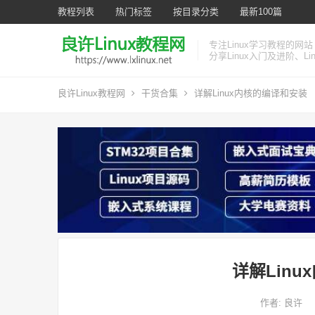
教程列表
热门标签
按目录分类
最新100篇
专注Linux学习教程的网站
分享Linux入门及进阶、L
良许Linux教程网
干货合集
详解Linux内核的编译和安装
详解Lin
作者:
良许