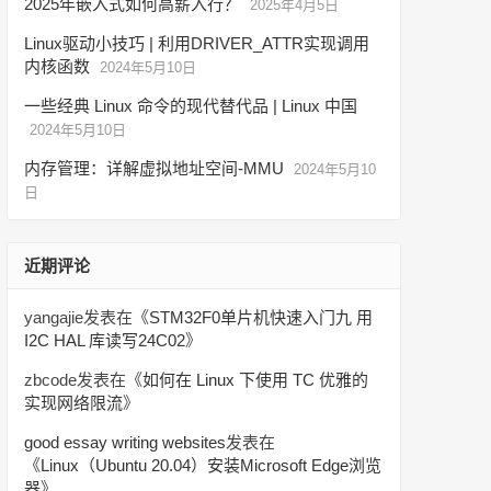
2025年嵌入式如何高薪入行？
2025年4月5日
Linux驱动小技巧 | 利用DRIVER_ATTR实现调用
内核函数
2024年5月10日
一些经典 Linux 命令的现代替代品 | Linux 中国
2024年5月10日
内存管理：详解虚拟地址空间-MMU
2024年5月10
日
近期评论
yangajie
发表在《
STM32F0单片机快速入门九 用
I2C HAL 库读写24C02
》
zbcode
发表在《
如何在 Linux 下使用 TC 优雅的
实现网络限流
》
good essay writing websites
发表在
《
Linux（Ubuntu 20.04）安装Microsoft Edge浏览
器
》