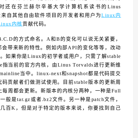
当时还在芬兰赫尔辛基大学计算机系读书的Linus
集了大量来自其他自由软件项目的开发者和用户为
Linux内
Linux内核
贡献代码。
.B.C.D的方式命名。A和B的变化可以说无关紧要，
会带来新的特性。例如内部API的变化等等，改动
如果你是Linux的初学者或用户，只需了解stable
指当前的官方内核，由Linus Torvalds进行更新维
ne当中。linux-next和snapshot都是代码提交
代码贡献者们做测试使用。目前stable版本的更新周
上每周都会更新。新版本的内核分两种，一种是Full
是tar.gz或者.bz2文件。另一种是patch文件，
K到几百K，但是对于特定的版本来说，你要找到自己