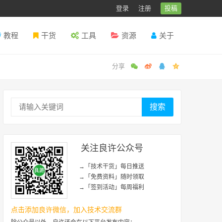
登录
注册
投稿
教程
干货
工具
资源
关于
搜索
关注良许公众号
→「技术干货」每日推送
→「免费资料」随时领取
→「签到活动」每周福利
点击添加良许微信，加入技术交流群