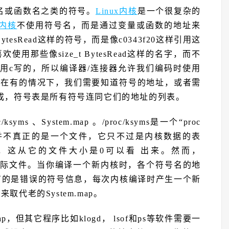
名或函数名之类的符号。
Linux内核
是一个很复杂的
x内核
不使用符号名，而是通过变量或函数的地址来
ytesRead这样的符号，而是像c0343f20这样引用这
那些像size_t BytesRead这样的名字，而不
要是用c写的，所以编译器/连接器允许我们编码时使用
，在有的情况下，我们需要知道符号的地址，或者需
成，符号表是所有符号连同它们的地址的列表。
yms 、System.map 。/proc/ksyms是一个“proc
它并不真正的是一个文件，它只不过是内核数据的表
，这从它的文件大小是0可以看 出来。然而，
上的实际文件。当你编译一个新内核时，各个符号名的地
p 具有的是错误的符号信息，每次内核编译时产生一个新
p来取代老的System.map。
p，但其它程序比如klogd， lsof和ps等软件需要一