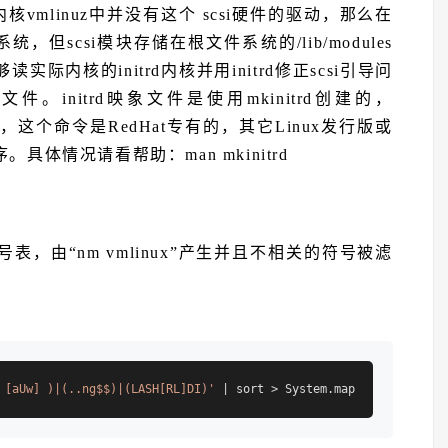
vmlinuz中并没有这个 scsi硬件的驱动，那么在
但scsi模块存储在根文件系统的/lib/modules
内核的initrd内核并用initrd修正scsi引导问
p压缩的文件。initrd映象文件是使用mkinitrd创建的，
象文件，这个命令是RedHat专有的，其它Linux发行版或
体情况请看帮助：man mkinitrd
符号表，由“nm vmlinux”产生并且不相关的符号被滤
：
 [aUw] )|(..ng$$)|(LASH[RL]DI)'