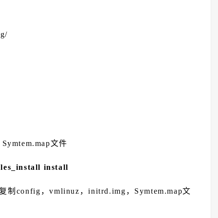
g/
，Symtem.map文件
nstall install
onfig，vmlinuz，initrd.img，Symtem.map文