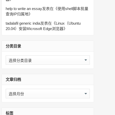
help to write an essay
发表在《
使用shell脚本批量
查询IP归属地
》
tadalafil generic india
发表在《
Linux（Ubuntu
20.04）安装Microsoft Edge浏览器
》
分类目录
分
类
目
录
文章归档
文
章
归
档
标签