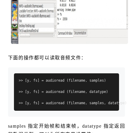
下面的操作都可以读取音频文件：
>> [y, fs] = audioread (filename, samples)

>> [y, fs] = audioread (filename, datatype)

samples 指定开始帧和结束帧，datatype 指定返回