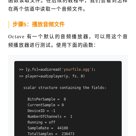
函数读取文件。在后续的教程中，我们会看到怎样
在两个信道中读取一个音频文件。
步骤5：播放音频文件
Octave 有一个默认的音频播放器，可以用这个音
频播放器进行测试。使用下面的函数：
>> [y,fs]=audioread(
'yourfile.ogg'
);

>> player=audioplayer(y, fs, 8)

  scalar structure containing the fields:

    BitsPerSample =  8

    CurrentSample = 0

    DeviceID = -1

    NumberOfChannels =  1

    Running = off

    SampleRate =  44100

    TotalSamples =  236473
