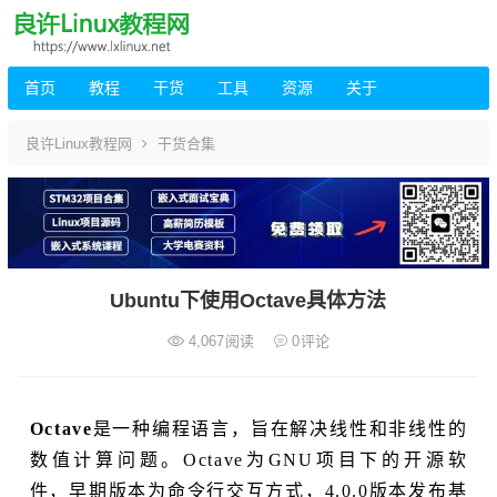
首页
教程
干货
工具
资源
关于
良许Linux教程网
干货合集
Ubuntu下使用Octave具体方法
4,067
阅读
0
评论
Octave
是一种编程语言，旨在解决线性和非线性的
数值计算问题。Octave为GNU项目下的开源软
件，早期版本为命令行交互方式，4.0.0版本发布基